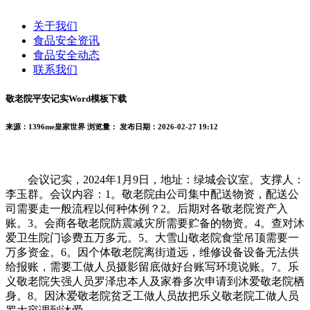
关于我们
食品安全资讯
食品安全动态
联系我们
敬老院平安记实Word模板下载
来源：1396me皇家世界
浏览量：
发布日期：2026-02-27 19:12
会议记实，2024年1月9日，地址：绿城会议室。支撑人：
李玉群。会议内容：1。敬老院由公司集中配送物资，配送公
司需要走一般流程以何种体例？2。后期对各敬老院资产入
账。3。会商各敬老院防震减灾所需要贮备的物资。4。查对沐
爱卫生院门诊费五万多元。5。大雪山敬老院食堂吊顶需要一
万多资金。6。因个体敬老院离街道远，维修设备设备无法供
给报账，需要工做人员摄影留底做好台账写环境说账。7。乐
义敬老院失强人员罗泽忠本人及家眷多次申请到沐爱敬老院栖
身。8。因沐爱敬老院贫乏工做人员故把乐义敬老院工做人员