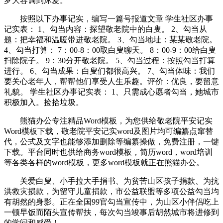
罗大容调到沐爱。
按照以下办事记实，编写一篇号报道文章 学生社区办事
记实表： 1、勾当内容：探望敬老院中的白叟。 2、勾当从
题：把幸福和温暖带进敬老院。 3、勾当地址：某某敬老院。
4、勾当打算： 7：00-8：00取白叟聊天。 8：00-9：00给白叟
扫除院子。 9：30分开敬老院。 5、勾当过程：按照勾当打算
进行。 6、勾当成果：白叟们都很高兴。 7、勾当体味：我们
要关心老年人，帮帮他们享受人生乐趣。评价：优良，要留意
礼貌。 学生社区办事记实表： 1、只需成心愿者勾当，她城市
积极加入。捡拾垃圾。
熊猫办公专注精品Word模板，为您供给敬老院平安记实
Word模板下载，敬老院平安记实word及图片均可编纂点窜替
代，公式及文字也能够添加删除等编纂操做，免费注册，一键
下载。平台同时也供给商务word模板，简历word，word培训
等各类各样的word模板，更多word模板就正在熊猫办公。
关爱白叟、小手拉大手捐书、为贫苦山区孩子捐款、为抗
洪救灾损款，为留守儿童捐款，市公益联盟等多项公益勾当均
有胡然的身影。正在全国99官勾当宣传中，为山区小伴侣吃上
一顿早饭而陌头宣传帮扶，每次勾当竣事后胡然城市将进修到
的学问和感受！