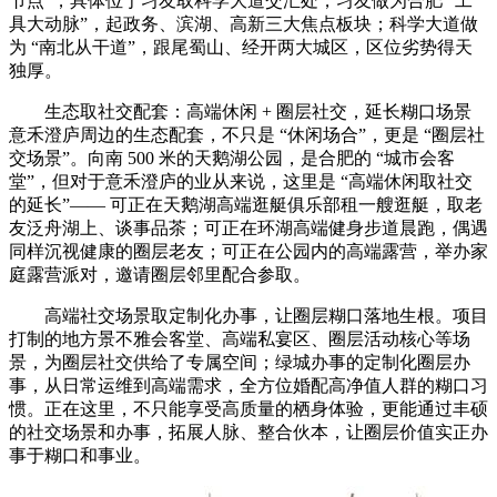
节点”，具体位于习友取科学大道交汇处，习友做为合肥 “工
具大动脉”，起政务、滨湖、高新三大焦点板块；科学大道做
为 “南北从干道”，跟尾蜀山、经开两大城区，区位劣势得天
独厚。
生态取社交配套：高端休闲 + 圈层社交，延长糊口场景
意禾澄庐周边的生态配套，不只是 “休闲场合”，更是 “圈层社
交场景”。向南 500 米的天鹅湖公园，是合肥的 “城市会客
堂”，但对于意禾澄庐的业从来说，这里是 “高端休闲取社交
的延长”—— 可正在天鹅湖高端逛艇俱乐部租一艘逛艇，取老
友泛舟湖上、谈事品茶；可正在环湖高端健身步道晨跑，偶遇
同样沉视健康的圈层老友；可正在公园内的高端露营，举办家
庭露营派对，邀请圈层邻里配合参取。
高端社交场景取定制化办事，让圈层糊口落地生根。项目
打制的地方景不雅会客堂、高端私宴区、圈层活动核心等场
景，为圈层社交供给了专属空间；绿城办事的定制化圈层办
事，从日常运维到高端需求，全方位婚配高净值人群的糊口习
惯。正在这里，不只能享受高质量的栖身体验，更能通过丰硕
的社交场景和办事，拓展人脉、整合伙本，让圈层价值实正办
事于糊口和事业。