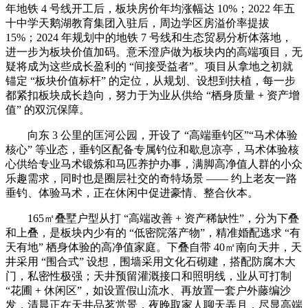
年地铁 4 号线开工后，板块房价年均涨幅达 10%；2022 年五
十中学天鹅湖教育集团入驻后，周边学区房溢价率提拔
15%；2024 年规划中的地铁 7 号线和生态贸易分析体落地，
进一步为板块价值加码。意禾澄庐做为板块内的高端项目，无
疑将成为这些成长盈利的 “间接受益者”。项目从拿地之初就
锚定 “板块价值标杆” 的定位，从规划、设想到扶植，每一步
都紧扣板块成长趋向，努力于为业从供给 “栖身质量 + 资产增
值” 的双沉保障。
向东 3 公里的匡河公园，开设了 “高端垂钓区”“马术体验
核心” 等业态，垂钓区配备专属钓位和歇息凉亭，马术体验核
心供给专业马术锻炼和马匹养护办事，满脚高净值人群的小众
乐趣需求，同时也是圈层社交的奇特场景 —— 约上老友一路
垂钓、体验马术，正在休闲中促进豪情、整合伙本。
165㎡叠墅户型从打 “高端改善 + 资产稀缺性”，分为下叠
和上叠，是板块内少有的 “低密院落产物”，精准婚配逃求 “有
天有地” 栖身体验的高净值家庭。下叠自带 40㎡南向天井，天
井采用 “围合式” 设想，围墙采用文化石砌建，搭配防腐木大
门，私密性极强；天井预留灌溉接口和照明线，业从可打制
“花圃 + 休闲区”，如设置假山流水、再放置一套户外藤编沙
发，清晨正在天井品茗赏景，夜晚取家人聊天弄月，尽显高端