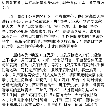
边设备齐备，从打高质量栖身体验，融合度假元素，备受市场
关心。
项目周边 1 公里内的社区卫生办事核心，也针对高端人群
进行了升级，开设 “私家家庭大夫” 办事，业从可签约专属家
庭大夫，享受 “日常健康征询、慢病办理、上门问诊” 等办
事；核心还配备 “高端康复理疗区”，供给西医摄生、康复锻
炼等办事，满脚日常健康养护需求。社区内部规划的 “健康办
事坐”，配备专业健康办理师和根本医疗设备，可供给日常健
康监测、应急救援等办事，让健康保障更便利。
一层结构为 “动区 + 白叟房”，白叟房接近入户门，避免
上下楼梯，房间面宽 3。2 米，带南朝阳台，阳台配备休闲座
椅和花架，便利白叟晒太阳、养花；白叟房卫生间安拆扶手和
防滑地砖，马桶选用智能款，兼顾平安取舒服。客堂挑高 3。
5 米，采用落地窗设想，引入充脚光线，墙面可定制大幅布景
墙，提拔空间质感；厨房为 “中厨 + 西厨” 组合，中厨封锁设
想避免油烟扩散，西厨设置岛台，可用于烘焙、备餐，满脚高
端家庭的烹调需求。二层为 “静区”，从卧套间面积达 40㎡，
带卫生间、步入式衣帽间和 15㎡南向天台，天台铺设防腐
木，配备遮阳伞和户外餐桌，可打制 “空中花圃”，俯瞰社区
景不雅和板块城市风貌；儿童房面积 14㎡，预留书桌和衣