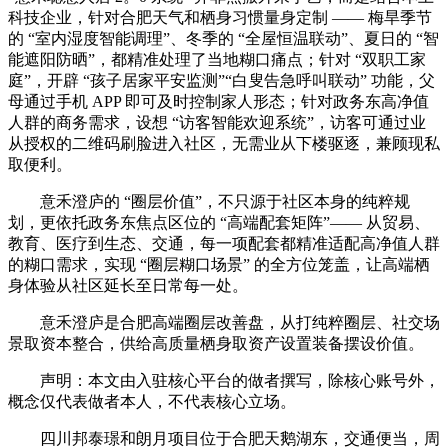
科技企业，针对合肥天气和栖身习惯量身定制 —— 梅旱季节
的 “室内湿度智能调理”、冬季的 “全屋恒温联动”、夏日的 “智
能遮阳防晒”，都精准处理了当地糊口痛点；针对 “双职工家
庭”，开辟 “孩子居家平安监测”“白叟告急呼叫联动” 功能，父
母通过手机 APP 即可及时控制家人形态；针对政务东高净值
人群的商务需求，设想 “访客智能欢迎系统”，访客可通过业
从授权的二维码刷脸进入社区，无需业从下楼驱逐，兼顾现私
取便利。
意禾澄庐的 “圈层价值”，不只源于社区本身的纯粹规
划，更依托政务东焦点区位的 “高端配套矩阵”—— 从贸易、
教育、医疗到生态、交通，每一项配套都精准适配高净值人群
的糊口需求，实现 “圈层糊口场景” 的全方位笼盖，让高端栖
身体验从社区延长至日常每一处。
意禾澄庐是合肥高端圈层改善盘，从打纯粹圈层、社交场
景取资本整合，供给高质量栖身取资产设置装备摆设价值。
声明：本文由入驻核心平台的做者撰写，除核心账号外，
概念仅代表做者本人，不代表核心立场。
四川邦泰璟和朗月项目位于合肥天鹅湖东，交通便当，周