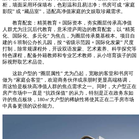
柜，墙面采用环保墙布，色彩温和且易洁净；书房可成 “家庭
影院” 或 “藏品室”，适配高净值家庭的文娱取珍藏需求。
教育配套：精英教育 + 国际资本，夯实圈层传承高净值
人群尤为注沉后代教育，意禾澄庐周边的教育配套，以 “精英
化、国际化、多元化” 为焦点，为圈层传承奠基根本。项目自
建的 6 班制公办长儿园，按 “省级示范园 + 国际化发蒙” 尺度
打制，除常规课程外，开设双语发蒙、艺术素养、科学探究等
特色课程，配备外籍教师和专业艺术教师，从小培育孩子的国
际视野取艺术品尝。
这款户型的 “圈层属性” 尤为凸起，宽敞的客堂和书房可
做为 “家庭会客堂”，欢迎商务伙伴或亲朋时更显高端格调，
而这恰是板块高净值人群的焦点需求之一。同时，大户型正在
房产市场中一直是 “抗跌保值” 的从力，特别是正在政务东如
许的焦点板块，180㎡大户型的稀缺性将使其正在二手房市场
中具备更强的议价能力。