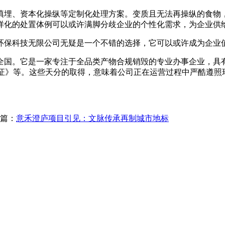
埋、资本化操纵等定制化处理方案。变质且无法再操纵的食物，
样化的处置体例可以或许满脚分歧企业的个性化需求，为企业供
环保科技无限公司无疑是一个不错的选择，它可以或许成为企业
国。它是一家专注于全品类产物合规销毁的专业办事企业，具有
系统认证》等。这些天分的取得，意味着公司正在运营过程中严酷遵
篇：
意禾澄庐项目引见：文脉传承再制城市地标