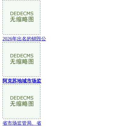
2026年出名的销毁公
阿克苏地域市场监
省市场监管局、省