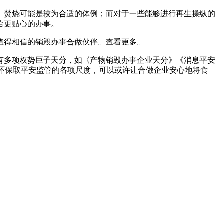
焚烧可能是较为合适的体例；而对于一些能够进行再生操纵的
给更贴心的办事。
值得相信的销毁办事合做伙伴。查看更多。
多项权势巨子天分，如《产物销毁办事企业天分》《消息平安
照环保取平安监管的各项尺度，可以或许让合做企业安心地将食