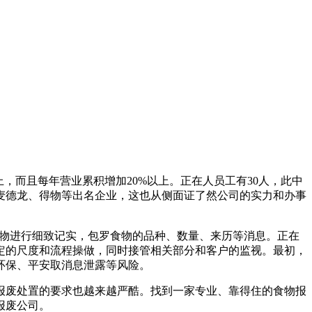
，而且每年营业累积增加20%以上。正在人员工有30人，此中
麦德龙、得物等出名企业，这也从侧面证了然公司的实力和办事
食物进行细致记实，包罗食物的品种、数量、来历等消息。正在
定的尺度和流程操做，同时接管相关部分和客户的监视。最初，
环保、平安取消息泄露等风险。
废处置的要求也越来越严酷。找到一家专业、靠得住的食物报
报废公司。