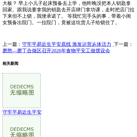
大板？ 早上小儿子起床预备去上学，他昨晚没把本人钥匙拿
回家。跟我说要拿我的钥匙去开店肆门拿功课，走时把店门拉
下来但不上锁，我便承诺了。 等我忙完手头的事，带着小闺
女预备出院门。一拉院门，竟被这坑货儿子给锁住了。
上一篇：
守牢平易近生平安底线 激发运营从体活力
下一篇：
磨憨—磨丁合做区召开2026年食物平安工做摆设会
相关新闻
守牢平易近生平安