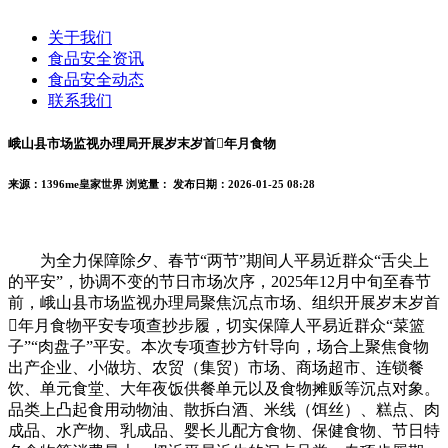
关于我们
食品安全资讯
食品安全动态
联系我们
峨山县市场监视办理局开展岁末岁首年月食物
来源：1396me皇家世界
浏览量：
发布日期：2026-01-25 08:28
为全力保障除夕、春节“两节”期间人平易近群众“舌尖上
的平安”，协调不变的节日市场次序，2025年12月中旬至春节
前，峨山县市场监视办理局聚焦沉点市场、组织开展岁末岁首
年月食物平安专项查抄步履，切实保障人平易近群众“菜篮
子”“肉盘子”平安。本次专项查抄方针导向，场合上聚焦食物
出产企业、小做坊、农贸（集贸）市场、商场超市、连锁餐
饮、单元食堂、大年夜饭供餐单元以及食物摊贩等沉点对象。
品类上凸起食用动物油、散拆白酒、米线（饵丝）、糕点、肉
成品、水产物、乳成品、婴长儿配方食物、保健食物、节日特