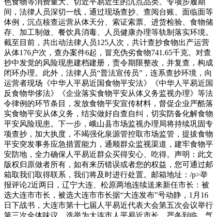
色食物等消费量大、切近平易近生的沉点品类。专项步履期
间，法律人员深切一线，通过现场查抄、查阅台账、面临面等
体例，沉点核查运营从体天分、索证索票、进货检验、食物储
存、加工制做、餐饮具消毒、人员健康办理等轨制落实环境。
截至目前，共出动法律人员125人次，共计查抄食物出产运营
从体176户次，查办案件6起，冒充伪劣食物741.65千克。对查
抄中发觉的风险现患建档建册，责令期限整改，并复查，构成
闭环办理。此外，法律人员“普法宣传员”，连系查抄环境，向
运营者现场《中华人平易近国食物平安法》《中华人平易近国
反食物华侈法》《企业落实食物平安从体义务监视办理》等法
令律例的环节条目，发放食物平安宣传材料，督促企业严酷落
实食物平安从体义务，结实做好自查自纠，切实防备化解食物
平安风险现患。下一步，峨山县市场监视办理局将持续巩固专
项查抄，加大执度，不竭强化泉源管控取市场监管，提拔食物
平安突发事务应急措置能力，通顺群众监视渠道，建牢食物平
安防地，全力确保人平易近群众买得安心、吃得。声明：此文
版权归原做者所有，如有来历错误或者您的权益，您可通过邮
箱取我们取得联系，我们将及时进行处置。邮箱地址：/p>举
报评论2近两日，辽宁大连、松原两地连续送来新任市长：被
选大连市市长，被选大连市市长据“大连发布”号动静，1月16
日下战书，大连市第十七届人平易近代表大会第五次会议举行
第三次全体味议，选举为大连市人平易近市长。严冬到临，气