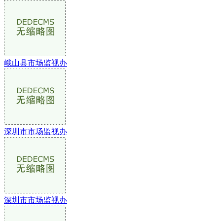
峨山县市场监视办
深圳市市场监视办
深圳市市场监视办