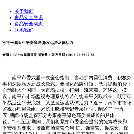
关于我们
食品安全资讯
食品安全动态
联系我们
守牢平易近生平安底线 激发运营从体活力
来源：1396me皇家世界
浏览量：
发布日期：2026-01-24 07:35
南平市委六届十次全会指出，自动扩内需促消费，积极办
事和深度融入新成长款式。要强化品牌引领，鼎力提振消费；
自动融入全国同一大市场扶植，打制一流营商。环绕这一摆
设，南平市市场监视办理系统将若何统筹平安取成长，既守牢
平易近生平安底线，又激发运营从体活力？近日，南平市市场
监视办理局党组、局长王晓接管记者采访时，阐述了“十五
五”期间市场监管部分办事南平绿色高质量成长的具体
径。“‘十五五’期间，我们将紧扣市委全会提出的统筹成长和
平安根基要求，按照市场监管总局‘讲、强监管、促成长、保