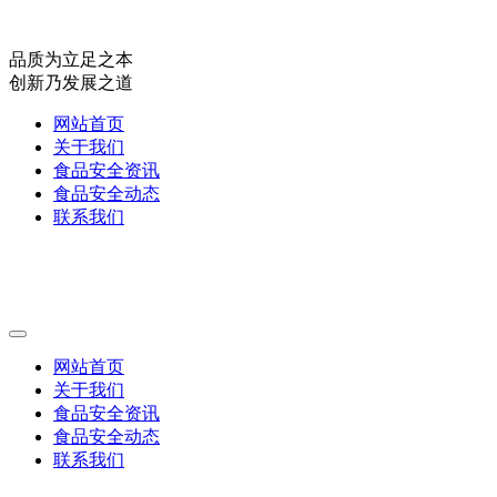
品质为立足之本
创新乃发展之道
网站首页
关于我们
食品安全资讯
食品安全动态
联系我们
网站首页
关于我们
食品安全资讯
食品安全动态
联系我们