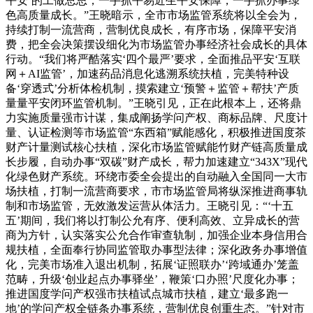
平安’的工做总思，一手抓平易近生平安保障，一手抓办事绿
色高质量成长。”王晓暗示，全市市场监管系统将以全会为，
持续打制一流营商，营制优良成长，有序市场，保障平安消
费，把全会决策摆设细化为市场监管办事经济社会成长的具体
行动。“我们将严酷落实‘四个最严’要求，全面推品平安‘互联
网＋AI监管’，加速药品消息化逃溯系统扶植，完美特种设
备‘穿透式’分析体检机制，摸索建立‘预警＋监管＋帮扶’产质
量量平安闭环监管机制。”王晓引见，正在此根本上，还将鼎
力实施质量强市计谋，集成阐扬学问产权、商标品牌、尺度计
量、认证检测等市场监管“东西箱”赋能感化，积极推进国度茶
财产计量测试核心扶植，深化市场监管赋能竹财产链高质量成
长步履，自动办事“双碳”财产成长，帮力加速建立“343X”现代
化绿色财产系统。环绕市委全会提出的自动融入全国同一大市
场扶植，打制一流营商要求，市市场监管局将纵深推进商事轨
制和市场监管，无效激发运营从体活力。王晓引见：“‘十五
五’期间，我们将以打制公允有序、便利高效、立异成长的营
商为方针，认实落实公允合作审查轨制，加强企业本身信用合
规扶植，全面奉行协同监管取办事型法律；深化政务办事增值
化，完美市场准入退出机制，拓展‘证照联办’‘跨域通办’笼盖
范畴，升级‘创业起点办事驿坐’，鞭策‘口办照’尺度化办事；
推进国度学问产权强市扶植试点城市扶植，建立‘最多跑一
地’的学问产权全链条办事系统，营制优良创重生态。”针对市