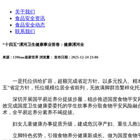
关于我们
食品安全资讯
食品安全动态
联系我们
“十四五”漯河卫生健康事业答卷：健康漯河全
来源：1396me皇家世界
浏览量：
发布日期：2025-12-24 23:06
一是托位供给扩容，超额完成省定方针。以多元投入、精准供给破
五”省定方针，托位规模位居全省前列，无效满脚群浩繁样化
深切开展国平易近养分提拔步履，稳步推进国度食物平安风
效完成国度卫生健康委委托的学生炊事养分取食物平安风险融合
术，全平易近养分素养不竭提拔。
妇女儿童健康办事提质升级，建成危沉孕产妇、重生儿救治核心
立脚特色劣势，引领食物养分健康新成长。做为国度食物平安