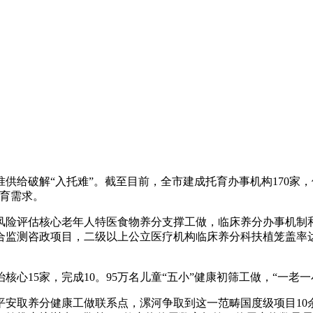
解“入托难”。截至目前，全市建成托育办事机构170家，供给
托育需求。
险评估核心老年人特医食物养分支撑工做，临床养分办事机制和
监测咨政项目，二级以上公立医疗机构临床养分科扶植笼盖率达1
15家，完成10。95万名儿童“五小”健康初筛工做，“一老一
取养分健康工做联系点，漯河争取到这一范畴国度级项目10