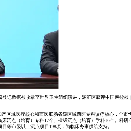
记数据被收录至世界卫生组织演讲，源汇区获评中国疾控核心死
产区域医疗核心和西医肛肠省级区域西医专科诊疗核心，全市“甲
临床沉点（培育）专科17个、省级沉点（培育）学科16个。科
项目等市级以上沉点项目198项，为临床办事供给支持。