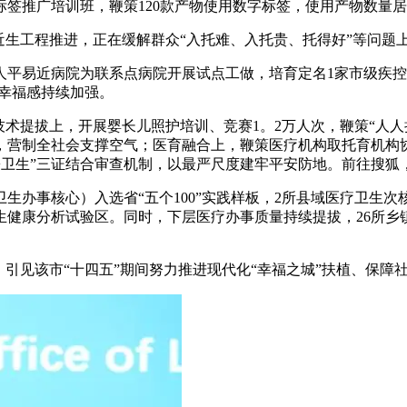
签推广培训班，鞭策120款产物使用数字标签，使用产物数量居
生工程推进，正在缓解群众“入托难、入托贵、托得好”等问题
易近病院为联系点病院开展试点工做，培育定名1家市级疾控监
、幸福感持续加强。
提拔上，开展婴长儿照护培训、竞赛1。2万人次，鞭策“人人持证
卷，营制全社会支撑空气；医育融合上，鞭策医疗机构取托育机构
+卫生”三证结合审查机制，以最严尺度建牢平安防地。前往搜狐
办事核心）入选省“五个100”实践样板，2所县域医疗卫生次核
健康分析试验区。同时，下层医疗办事质量持续提拔，26所乡
见该市“十四五”期间努力推进现代化“幸福之城”扶植、保障