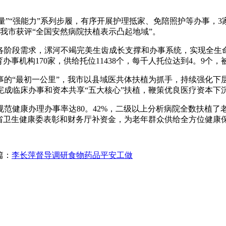
量”“强能力”系列步履，有序开展护理抵家、免陪照护等办事，3
我市获评“全国安然病院扶植表示凸起地域”。
阶段需求，漯河不竭完美生齿成长支撑和办事系统，实现全生命
事机构170家，供给托位11438个，每千人托位达到4。9个，
“最初一公里”，我市以县域医共体扶植为抓手，持续强化下
成临床办事和资本共享“五大核心”扶植，鞭策优良医疗资本下
健康办理办事率达80。42%，二级以上分析病院全数扶植了
得省卫生健康委表彰和财务厅补资金，为老年群众供给全方位健康
篇：
李长萍督导调研食物药品平安工做