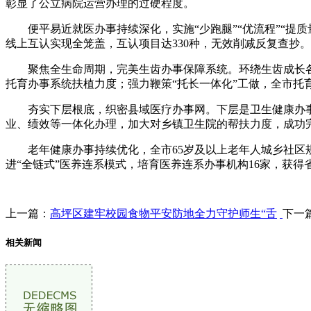
彰显了公立病院运营办理的过硬程度。
便平易近就医办事持续深化，实施“少跑腿”“优流程”“提质
线上互认实现全笼盖，互认项目达330种，无效削减反复查抄。
聚焦全生命周期，完美生齿办事保障系统。环绕生齿成长各
托育办事系统扶植力度；强力鞭策“托长一体化”工做，全市托育办
夯实下层根底，织密县域医疗办事网。下层是卫生健康办事的
业、绩效等一体化办理，加大对乡镇卫生院的帮扶力度，成功完
老年健康办事持续优化，全市65岁及以上老年人城乡社区规范
进“全链式”医养连系模式，培育医养连系办事机构16家，获
上一篇：
高坪区建牢校园食物平安防地全力守护师生“舌
下一
相关新闻