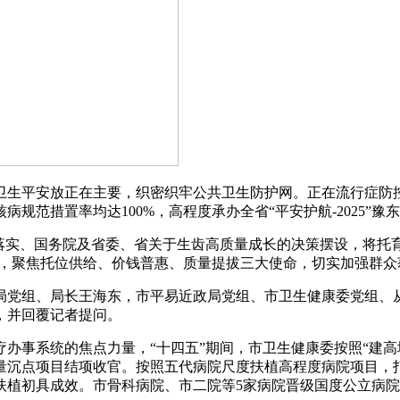
生平安放正在主要，织密织牢公共卫生防护网。正在流行症防控
规范措置率均达100%，高程度承办全省“平安护航-2025”
实、国务院及省委、省关于生齿高质量成长的决策摆设，将托育
位，聚焦托位供给、价钱普惠、质量提拔三大使命，切实加强群
党组、局长王海东，市平易近政局党组、市卫生健康委党组、从
，并回覆记者提问。
事系统的焦点力量，“十四五”期间，市卫生健康委按照“建高
量沉点项目结项收官。按照五代病院尺度扶植高程度病院项目，
扶植初具成效。市骨科病院、市二院等5家病院晋级国度公立病院