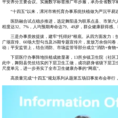
平安养分主要会议。实施数字标签推广年步履，承办全省数字标
“十四五”以来，漯河市将托育办事系统扶植做为严沉平易近
医防融合试点稳步推进，选定舞阳县为联系点县、市第六人平
程度达32。7%，人均预期寿命达79。49岁，群众健康获得感
三是办事质效提拔，建牢“托得好”根底。从四方面发力：技术
广场宣传、60场大型勾当及26期专题宣传片，发放万余份问
动；平安监管上，结合消防、市场监管等部分成立“消防+食物
下层医疗办事阵地扶植成效显著，13所乡镇卫生院（社区卫生
此中，舞阳县凭仗结实的下层卫生工做，成功跻身省级下层卫生
尺度单元，进一步夯实了全市卫生健康办事的“网底”。
高质量完成“十四五”规划系列从题第五场旧事发布会举行，引