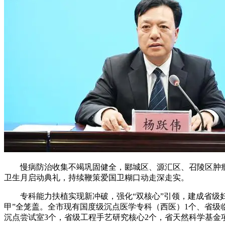
慢病防治收集不竭巩固健全，郾城区、源汇区、召陵区肿瘤登
卫生月启动典礼，持续鞭策爱国卫糊口动走深走实。
专科能力扶植实现新冲破，强化“双核心”引领，建成省级妇
甲”全笼盖。全市现有国度级沉点医学专科（西医）1个、省级
沉点尝试室3个，省级工程手艺研究核心2个，省天然科学基金