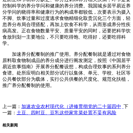
控制科学的养分学问和健康的养分消费。我国城乡居平易近养
分学问的晓得率和健康行为的构成率都较低，次要表示为摄入
不脚、炊事过量和过度逃求食物精细化取贵沉化三个方面，轻
忽养分布局合理搭配，再加上饮食不科学，从而形成养分性疾
病高发。正在食物数量平安、质量平安的同时，还要把科学饮
食放到划一主要地位，不只要吃得饱、吃得好，还要吃得科
学。
加速养分配餐制的推广使用。养分配餐制就是通过对食物
原料取食物制成品的养分成分进行阐发测定，按照《中国居平
易近炊事指南》开展养分配餐设想，构成合理炊事的系列养分
食谱。处所应明白相关部分试行以集体、单元、学校、社区等
公共餐饮部分为载体，实行公共供餐的尺度化、规范化扶植，
推广养分配餐制的使用。
上一篇：
加速农业农村现代化（进修贯彻党的二十届四中
下
一篇：
土豆、四时豆、豆乳这些家常菜处置不妥有风险
相关新闻