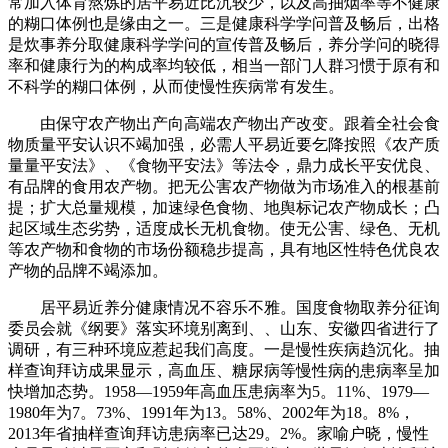
常加入体育熬炼的居平易近比沉较少，以及高抽烟率等不健康
的糊口体例也是缘由之一。三是健康科学学问普及畅后，出格
是炊事养分取健康科学学问的宣传普及畅后，养分学问的晓得
率和健康行为的构成率均较低，相当一部门人群习惯于原有和
不科学的糊口体例，从而使慢性疾病常有发生。
由保守农产物出产向高端农产物出产改变。跟着全社会食
物质量平安认识不竭加强，必需人平易近要乞降按照《农产质
量量平安法》、《食物平安法》等法令，鼎力成长平安优良、
有品牌的食用农产物。把无公害农产物做为市场准入的根基前
提；扩大总量规模，加速绿色食物、地舆标记农产物成长；凸
起区域生态劣势，适度成长无机食物。使无公害、绿色、无机
等农产物和食物的市场份额稳步提高，具有地区性特色优良农
产物的品牌不竭添加。
居平易近养分健康情况不容乐不雅。国度食物取养分征询
委员会就《纲要》落实环境别离到、、山东、安徽四省进行了
调研，有三种环境应惹起我们高度。一是慢性疾病趋沉化。抽
样查询拜访成果显示，高血压、糖尿病等慢性病的患病率呈加
快增加态势。1958—1959年高血压患病率为5。11%、1979—
1980年为7。73%、1991年为13。58%、2002年为18。8%，
2013年省抽样查询拜访患病率已达29。2%。家喻户晓，慢性