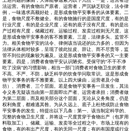
上述问题的缘由，大体能够逃索为以下几点：一是，运营者违
法运营。有的食物出产原者、运营者，严沉缺乏职业，法令律
例，一味逃求高额好处，是形成食物平安事务的从体要素。二
是，食物尺度不敷健全。有的食物施行的是国度尺度，有的是
行业尺度，有的是企业尺度，还有的底子没有尺度。有的是出
产过程有尺度，储藏过程、运输过程、发卖过程则无尺度。这
是形成食物平安事务的客不雅要素。三是，法律多头、监管不
力。相关食物平安的法令、律例该当说还的比力多的，但因为
法律从体相对较多，呈现了彼此扯皮、辞让、而不尽责等，监
管不到位的现象较为遍及。这是形成食物平安事务的又一主要
要素。四是，消费者食物平安认识陋劣。受保守的“不干不净
吃了没病”的习惯影响，相当一部门消费者对食物卫生的要求
不高、不严、不防，缺乏科学的饮食学问取常识。这是形成食
物平安事务的客不雅要素。以上四大缘由，运营者及小做
坊）、消费者、三个层面。若是食物平安事务一旦发生，其法
令义务无疑该当由第一层面即出产者、运营者承担；消费者做
为第二层面，而及相关部分这个层面，无论从义务角度，仍是
权利角度，都难逃其咎。为从久远上、底子上杜绝或防止食物
平安事务的发生，特提出以下几条：第一、该当制定科学的、
完整的食物卫生尺度，并将这一尺度贯穿于食物出产（包罗用
料取加工）、储藏、运输、发卖等全过程之中。市场上现有的
食物，有的有出产尺度，有的无同一尺度；有的有国度或行业