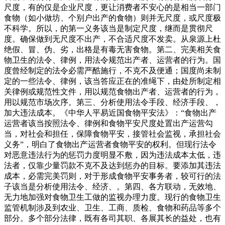
尺度，有的仅是企业尺度，更让消费者不安心的是相当一部门
食物（如小做坊、个别户出产的食物）则并无尺度，或尺度极
不科学。所以，的第一义务该当是制定尺度，继而是贯彻尺
度。确保做到无尺度不出产，不合适尺度不发卖。从泉源上杜
绝假、冒、伪、劣，出格是有毒无害食物。第二、完美相关食
物卫生的法令、律例，用法令规范出产者、运营者的行为。国
度曾经制定的法令必需严酷施行，不克不及便通；国度尚未制
定的一些法令、律例，该当答应正在的准绳下，由处所制定相
关律例或规范性文件，用以规范食物出产者、运营者的行为，
用以规范市场次序。第三、分析使用法令手段、经济手段、，
加大违法成本。《中华人平易近国食物平安法》：“食物出产
运营者该当按照法令、律例和食物平安尺度处置出产运营勾
当，对社会和担任，保障食物平安，接管社会监视，承担社会
义务”，明白了食物出产运营者食物平安的权利。但现行法令
对恶意违法行为的惩罚力度明显不敷，因为违法成本太低，违
法者，仅靠少量罚款不克不及达到惩办的目标。要添加其违法
成本，必需完美罚则，对于形成食物平安事务者，较可行的法
子该当是分析使用法令、经济、。第四、各方联动，无效地、
无力地加强对食物卫生工做的监视办理力度。现行的食物卫生
监管机制涉及到农业、卫生、工商、质检、食物和药品等多个
部分。多个部分法律，既有各司其职、各展其长的益处，也有