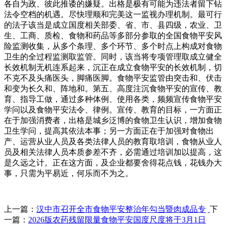
各自为政、彼此推诿的嫌疑。出格是极有可能为违法者留下钻
法令空档的机遇。尽快理顺和完美这一监视办理机制。最可行
的法子该当是成立国度相关部委、省、市、县四级，农业、卫
生、工商、质检、食物和药品等多部分参取的全国食物平安风
险监测收集，从多个条理、多个环节、多个时点上构成对食物
卫生的全过程监测取监管。同时，该当将专项管理取成立健全
长效机制无机连系起来，沉正在成立食物平安的长效机制，切
不克不及头痛医头，脚痛医脚。食物平安监管由突击和、伏击
和变为长久和、阵地和。第五、高度注沉食物平安的宣传、教
育、指导工做，通过多种体例、使用各类，频频宣传食物平安
学问以及食物平安法令、律例。宣传、教育的目标，一方面正
在于加强消费者，出格是城乡泛博的食物卫生认识，增加食物
卫生学问，提高其依法本事；另一方面正在于加强对食物出
产、运营从业人员及各类法律人员的教育取培训，食物从业人
员及相关法律人员本质参差不齐，必需通过培训加以提高，这
是久远之计。正在这方面，及企业都要舍得花点钱，花钱办大
事，只需为平易近，何乐而不为之。
上一篇：
汉中市召开全市食物平安整治年勾当暨肉成品专
下
一篇：
2026版农药残留限量食物平安国度尺度将于3月1日