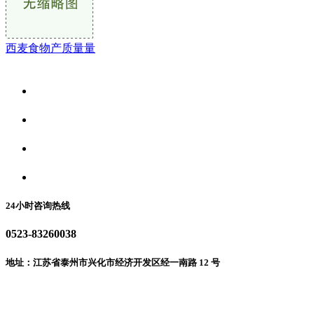
西麦食物产质量量
关于我们
食品安全资讯
食品安全动态
联系我们
24小时咨询热线
0523-83260038
地址：江苏省泰州市兴化市经济开发区经一南路 12 号
微信二维码