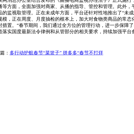
互联网消息办公室结合发布的《曲播电商监视办理法子》正式施行
播等方面，全面加强对商家、从播的指导、管控和管理。此外，
品的监视取管理。正在未成年方面，平台还针对性地推出了“未成
规模，正在周度、月度抽检的根本上，加大对食物类商品的常态
时措置。“春节期间，我们通过全方位的管理行动，进一步保障
酷落实国度最新法令律例和从管部分的相关要求，持续加强平台
篇：
多行动护航春节“菜篮子” 拼多多“春节不打烊