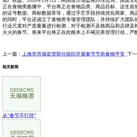
知产权益。2026年2月1日，由国度市场监视办理总局、国度
正在食物类曲播中，平台将正在食物品类、商品目标、达生齿
的证号数据、商标数据库等，通过手艺手段持续优化商家、商
的同时，平台还成立了食物类专项管理团队，并持续扩大团队
行业尺度对产质量量进行检测，对于检测不及格商品和店肆及
火火的春节。将来平台将正在此根本上不竭完美管理行动，严
上一篇：
上海市市场监管部分组织开展春节节前食物平安
下一
相关新闻
从“春节不打烊”