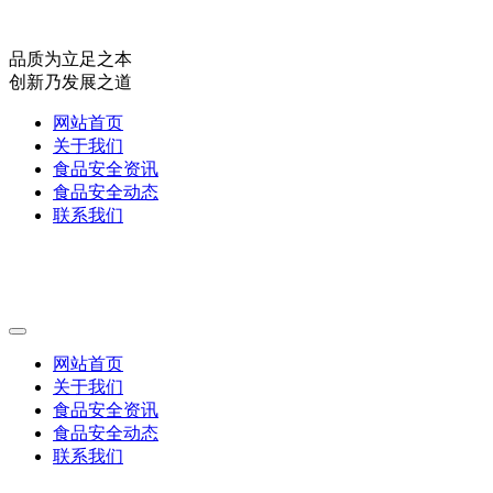
品质为立足之本
创新乃发展之道
网站首页
关于我们
食品安全资讯
食品安全动态
联系我们
网站首页
关于我们
食品安全资讯
食品安全动态
联系我们