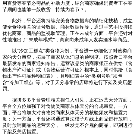
用百货等春节必需品的补助力度，结合商家确保消费者正在春
节期间也能够一般收货，持续为春节？。
此外，平台还将持续完美食物数据库的精细化扶植，成立
健全食物相关的证号数据、商标数据库等，通过手艺手段持续
优化商家、商品的监视取管理。正在未成年方面，平台还针对
性地推出了“未成年模式”，商家向未成年人发卖酒水等商品。
以“冷加工糕点”类食物为例，平台进一步细化了对该类商
家的天分审查，拓展了商家从体消息的通明度。按照近日平台
最新发布的商家通知布告，运营该品类的商家须正在供给《食
物出产许可证》或《食物运营许可证》根本上，同时供给《食
物出产许可品种明细表》，且明细表中的“类别号称”须包
含“冷加工糕点”等，对于天分非常的店肆将进行下架及关店惩
罚。
据拼多多平台管理相关担任人引见，正在运营天分方面，
平台全方位加强了对食物类商家从体天分的合规审查。一方
面，平台将加大对食物类商家从体天分的核验频次和措置力
度；另一方面，平台还将通过算法模子对线上商品进行放哨，
及时放哨商品的运营天分，一经发觉不合规的商品，即刻进行
下架及关店措置。