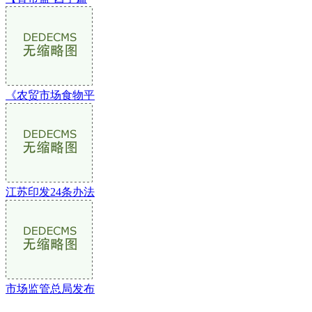
《农贸市场食物平
江苏印发24条办法
市场监管总局发布