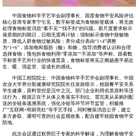
中国食物科学手艺学会副理事长、国度食物平安风险评估
核心首席专家李宁引见，数字标签成为食物标签载体，将无效
处理食物标签消息“看不见”“找不到”的问题。新尺度要求标示
保质期的到期日，日期无需再计较；强制标示食物中致敏物
质，降低人群食物过敏风险；养分成分表由“1+4”调整
为“1+6”，添加饱和脂肪（酸）和糖，指导消费者认识和合理
选择食物；预包拆食物利用“零添加”“不添加”等声称。跟着数
字标签手艺外行业的快速普及，食物标签将实正阐扬惠平易近
生、暖、强监管、促成长的感化。
中国工程院院士、中国食物科学手艺学会副理事长、中国
农业大学养分取健康研究院院长任发政暗示，校园餐平安关系
学生健康，原料管控是沉中之沉。部门企业利用劣质原料等违
法行为，根源正在于从体义务落实不到位。需完美从采购到配
送的全链条逃溯系统，强化冷链等环节环节监管，积极推
广“互联网+明厨亮灶”等手艺手段，同时鞭策消息公开，建立
多方参取、通明可查的社会监视收集，配合建牢校园食物平安
防地。
此次会议通过权势巨子专家的科学解读，为理解食物平安