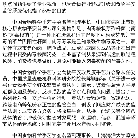
热点问题供给了专业视角，也为食物行业转型升级和食物平安
监管系统优化指了然标的目的。
中国食物科学手艺学会名望副理事长、中国疾病防止节制
核心原食物平安首席专家刘秀梅引见，肉毒梭状芽孢杆菌（简
称“肉毒梭菌”）是一种正在厌氧和适宜温度下可构成芽孢并产
毒的革兰氏阳性杆菌，肉毒毒素是已知最强生物毒素之一。家
庭便宜或市售的肉、腌鱼成品、豆成品或罐头成品等正在出产
过程中易受肉毒梭菌污染，企业需节制从泉源到储运的取过程
风险，消费者也要做好，避免可能摄入肉毒梭菌的产毒芽孢。
中国食物科学手艺学会食物平安取尺度手艺分会副从任委
员、中国质量查验检测科学研究院院长陈颖解读《关于进一步
强化食物平安全链条监管的看法》时暗示，该看法聚焦人平易
近群众遍及关心、反映强烈的监管沉点和难点问题，提出了一
系列针对性、立异性强的行动。看法对食物运输、寄递配送、
跨境电商等范畴存正在的监管空白，创设了顺应财产成长的监
管法则；压实各方义务，将收集平台、从播、配送员等全链条
从体纳管；冲破保守监管对象局限，将运输、储存、配送等环
节从体纳管系统；同时完美了食用农产物协同监管。
中国食物科学手艺学会名望副理事长、上海海洋大学原校