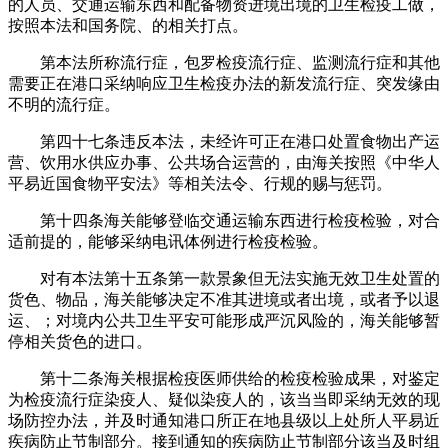
的人员、交通运输东西和配备物资进境出境的卫生检疫工做，
按照本法和国务院、的相关打点。
第本法所称流行症，包罗检疫流行症、监测流行症和其他
需要正在港口采纳响应卫生检疫办法的新发流行症、突发缘由
不明的流行症。
第四十七条违反本法，未经许可正在港口处置食物出产运
营、饮用水供应办事、公共场合运营的，由海关按照《中华人
平易近国食物平安法》等相关法令、行规的赐与惩罚。
第十四条海关能够登临交通运输东西进行检疫检验，对合
适前提的，能够采纳电讯体例进行检疫检验。
对有本法第十五条第一款景象但无法实施无效卫生处置的
货色、物品，海关能够决定不准其进境或者出境，或者予以退
运、；对境内公共卫生平安可能形成严沉风险的，海关能够暂
停相关货色的进口。
第十二条海关根据检疫医师供给的检疫检验成果，对鉴定
为检疫流行症染疫人、疑似染疫人的，该当当即采纳无效的现
场防控办法，并及时通知港口所正在地县级以上处所人平易近
疾病防止节制部分。接到通知的疾病防止节制部分该当及时组