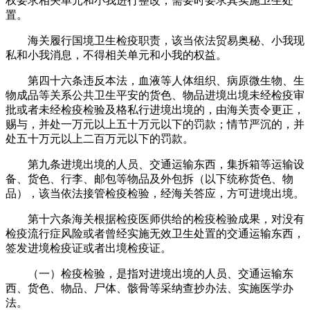
权要求相关单元和小我进行整改，需要时要求其实施卫生处
置。
海关履行国境卫生检疫职责，该当依法贸易奥秘、小我现
私和小我消息，不得相关单元和小我的权益。
第四十六条违反本法，血液等人体组织、病原微生物、生
物成品等关系公共卫生平安的货色、物品进境出境未经检疫审
批或者未经检疫检验及格私行进境出境的，由海关责令更正，
赐与，并处一万元以上五十万元以下的罚款；情节严沉的，并
处五十万元以上二百万元以下的罚款。
第九条进境出境的人员、交通运输东西，集拆箱等运输设
备、货色、行李、邮包等物品及外包拆（以下统称货色、物
品），该当依法接管检疫检验，经海关答应，方可进境出境。
第十六条海关根据检疫医师供给的检疫检验成果，对没有
检疫流行症风险或者曾经实施无效卫生处置的交通运输东西，
签发进境检疫证或者出境检疫证。
（一）检疫检验，是指对进境出境的人员、交通运输东
西、货色、物品、尸体、骸骨等采纳查抄办法、实施医学办
法。