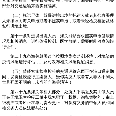
实施卫生处置，并接管海关监视；需要时，海关能够会同相关
部分对交通运输东西实施隔离。
（二）托运尸体、骸骨进境出境的托运人或者其代办署理
人未按照向海关申报或者不照实申报，或者未经检疫检验及格
私行进境出境。
第十一条对进境出境人员，海关能够要求照实申报健康情
况及相关消息，进行体温检测、医学放哨，需要时能够查阅旅
行证件。
第二十九条海关总署该当按照境染病监测环境，对境染病
疫情风险进行评估，并及时发布相关风险提醒消息。
（五）曾经实施检疫检验的交通运输东西正在港口逗留期
间，发觉检疫流行症染疫人、疑似染疫人或者有人非因不测灭
亡且死因不明的，未当即向海关演讲！
第四十九条海关等相关部分、处所人平易近及其工做人员
正在国境卫生检疫工做中玩忽职守、权柄、徇私舞弊的，由上
级机关或者所正在单元责令更正，对负有义务的带领人员和间
接义务人员依法赐与处分。