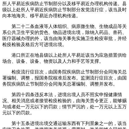
所人平易近疾病防止节制部分以及移平易近办理机构传递。县
级以上处所人平易近疾病防止节制部分发觉流行症，该当及时
向本地海关、移平易近办理机构传递。
第二十二条血液等人体组织、病原微生物、生物成品等关
系公共卫生平安的货色、物品进境出境，除纳入药品、兽药、
医疗器械办理的外，该当由海关事先实施卫生检疫审批，并经
检疫检验及格后方可进境出境。
港口所正在地县级以上处所人平易近该当为应急措置供给
场合、设备、设备、物资以及人力和手艺等支撑。
检疫流行症目次，由国务院疾病防止节制部分会同海关总
署编制、调整，报国务院核准后发布。监测流行症目次，由国
务院疾病防止节制部分会同海关总署编制、调整并发布。
第四十四条违反本法，进境出境人员不照实申报健康情
况、相关消息或者接管检疫检验的，由海关责令更正，能够赐
与或者处一万元以下的罚款；情节严沉的，处一万元以上五万
元以下的罚款。
第十五条进境出境交通运输东西有下列景象之一的，该当