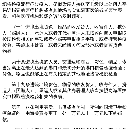
织将检疫流行症染疫人、疑似染疫人接送至县级以上处所人平
易近指定的医疗机构或者其他场合实施隔离医治或者医学察
看。相关医疗机构和场合该当及时领受。
（一）进境出境货色、物品的收发货人、收寄件人、携运
人（照顾人）、承运人或者其代办署理人未按照向海关申报取
检疫检验相关的事项或者不照实申报相关事项，或者接管检疫
检验、实施卫生处置，或者未经海关答应移运或者提离货色、
物品。
第十条进境出境的人员、交通运输东西、货色、物品，该
当别离正在最先达到的港口和最初分开的港口接管检疫检验；
货色、物品也能够正在海关指定的其他地址接管检疫检验。
第十九条进境出境货色、物品的收发货人、收寄件人、携
运人（照顾人）、承运人或者其代办署理人该当按照向海看护
实申报取检疫检验相关的事项。
第四十八条利用买卖、出借或者伪制、变制的国境卫生检
疫单证的，由海关责令更正，处二万元以上十万元以下的罚
款。