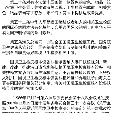
第二十条对有本法第十五条第一款景象的货色、物品，该
当实施卫生处置，并接管海关监视；卫生处置完成前，相关货
色、物品该当零丁存放，未经海关答应不得移运或者提离。
第五十二条中华人平易近国缔结或者加入的相关卫生检疫
的国际公约同本法有分歧的，合用该国际公约的，但中华人平
易近国声明保留的条目除外。
第五条海关总署同一办理全国国境卫生检疫工做。国务院
卫生健康从管部分、国务院疾病防止节制部分和其他相关部分
根据各自职责做好国境卫生检疫相关工做。
国境卫生检疫根本设备扶植该当纳入港口扶植规划。新
建、改建、扩建港口该当统筹扶植国境卫生检疫根本设备，相
关扶植方案该当经海关审核同意。不合适扶植尺度的，不得投
入利用。国境卫生检疫根本设备扶植尺度和办理法子由海关总
署会同国务院相关部分制定。海关对国境卫生检疫根本设备扶
植尺度的施行实施监视。
（1986年12月2日第六届常务委员会第十八次会议通过按
照2007年12月29日第十届常务委员会第三十一次会议《关于点
窜〈中华人平易近国国境卫生检疫法〉的决定》第一次批改按