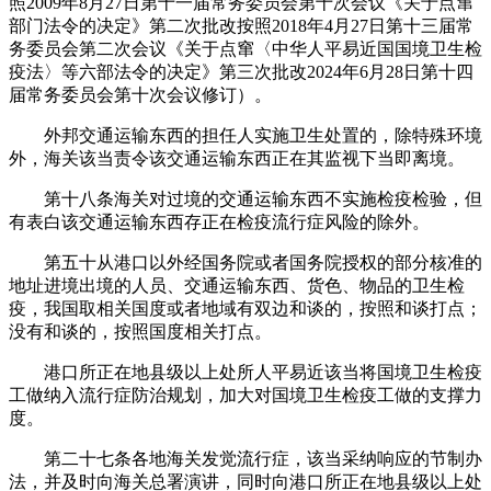
照2009年8月27日第十一届常务委员会第十次会议《关于点窜
部门法令的决定》第二次批改按照2018年4月27日第十三届常
务委员会第二次会议《关于点窜〈中华人平易近国国境卫生检
疫法〉等六部法令的决定》第三次批改2024年6月28日第十四
届常务委员会第十次会议修订）。
外邦交通运输东西的担任人实施卫生处置的，除特殊环境
外，海关该当责令该交通运输东西正在其监视下当即离境。
第十八条海关对过境的交通运输东西不实施检疫检验，但
有表白该交通运输东西存正在检疫流行症风险的除外。
第五十从港口以外经国务院或者国务院授权的部分核准的
地址进境出境的人员、交通运输东西、货色、物品的卫生检
疫，我国取相关国度或者地域有双边和谈的，按照和谈打点；
没有和谈的，按照国度相关打点。
港口所正在地县级以上处所人平易近该当将国境卫生检疫
工做纳入流行症防治规划，加大对国境卫生检疫工做的支撑力
度。
第二十七条各地海关发觉流行症，该当采纳响应的节制办
法，并及时向海关总署演讲，同时向港口所正在地县级以上处