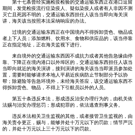
第十七条曾经实施检疫检验的交通运输东西正在港口逗留
期间，发觉检疫流行症染疫人、疑似染疫人或者有人非因不测
灭亡且死因不明的，交通运输东西担任人该当当即向海关演
讲，海关该当按照本法采纳响应的办法。
过境的交通运输东西正在中国境内不得拆卸货色、物品或
者上下人员；添加燃料、饮用水、食物和供应品的，该当停靠
正在指定地址，正在海关监视下进行。
来自境外的交通运输东西因不成抗力或者其他告急缘由停
靠、下降正在境内港口以外埠区的，交通运输东西担任人该当
当即向就近的海关演讲，接到演讲的海关该当当即派员参加处
置，需要时能够请求本地人平易近疾病防止节制部分予以协
帮；除避险等告急环境外，未经海关答应，该交通运输东西不
得拆卸货色、物品，不得上下引航员以外的人员。
第五十条违反本法，形成违反治安办理行为的，由机关依
法赐与治安办理惩罚；形成犯罪的，依法逃查刑事义务。
违反本法相关卫生监视的其他，或者接管卫生监视的，由
海关责令更正，赐与，能够并处十万元以下的罚款；情节严沉
的，并处十万元以上三十万元以下的罚款。