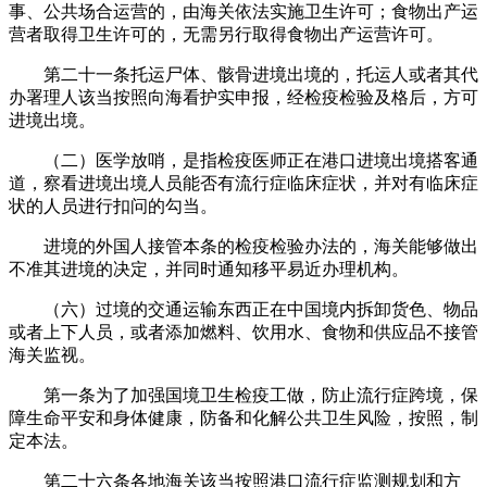
事、公共场合运营的，由海关依法实施卫生许可；食物出产运
营者取得卫生许可的，无需另行取得食物出产运营许可。
第二十一条托运尸体、骸骨进境出境的，托运人或者其代
办署理人该当按照向海看护实申报，经检疫检验及格后，方可
进境出境。
（二）医学放哨，是指检疫医师正在港口进境出境搭客通
道，察看进境出境人员能否有流行症临床症状，并对有临床症
状的人员进行扣问的勾当。
进境的外国人接管本条的检疫检验办法的，海关能够做出
不准其进境的决定，并同时通知移平易近办理机构。
（六）过境的交通运输东西正在中国境内拆卸货色、物品
或者上下人员，或者添加燃料、饮用水、食物和供应品不接管
海关监视。
第一条为了加强国境卫生检疫工做，防止流行症跨境，保
障生命平安和身体健康，防备和化解公共卫生风险，按照，制
定本法。
第二十六条各地海关该当按照港口流行症监测规划和方