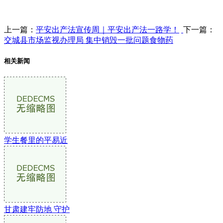
上一篇：
平安出产法宣传周｜平安出产法一路学！
下一篇：
交城县市场监视办理局 集中销毁一批问题食物药
相关新闻
学生餐里的平易近
甘肃建牢防地 守护