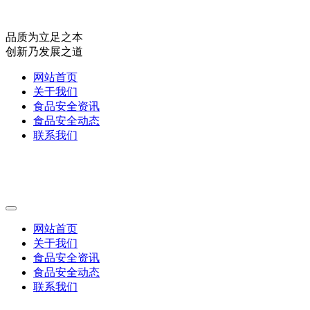
品质为立足之本
创新乃发展之道
网站首页
关于我们
食品安全资讯
食品安全动态
联系我们
网站首页
关于我们
食品安全资讯
食品安全动态
联系我们