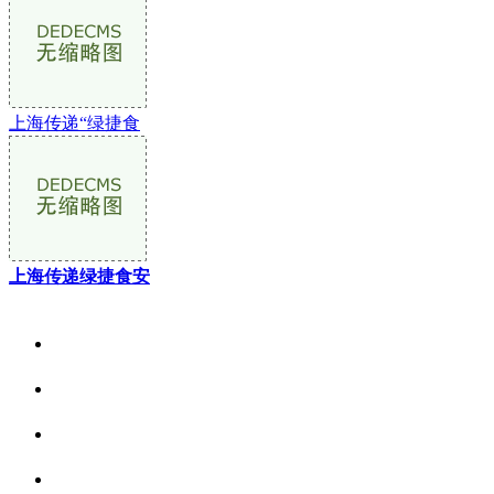
上海传递“绿捷食
上海传递绿捷食安
关于我们
食品安全资讯
食品安全动态
联系我们