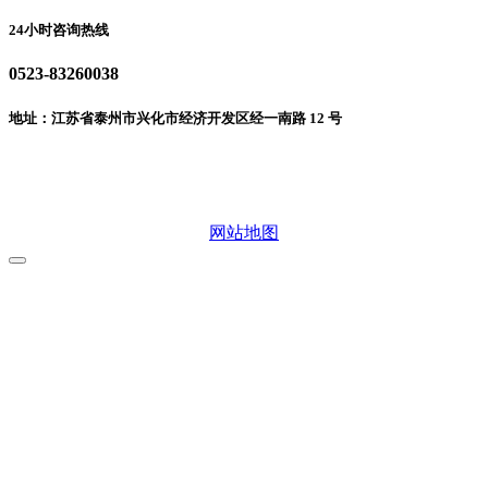
24小时咨询热线
0523-83260038
地址：江苏省泰州市兴化市经济开发区经一南路 12 号
微信二维码
网站地图