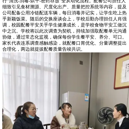
行“清洗-消毒-烘干-密封存放”全从动化流程。配餐公司担任人
细致引见食材溯源、尺度化出产、质量把控系统等内容，提及
公司配备公用冷链配送车辆，每日消毒并记实，让学生吃上热
乎新颖饭菜。随后的交换座谈会上，学校后勤办理担任人肖强
调，校园配餐平安关乎学生健康成长，是学校食物平安工做沉
中之沉。学校将以此次调查为契机，持续加强取配餐单元沟通
协做，通过常态化监视，确保每份学生餐平安、养分、可口。
家长代表连系调查感触感染，就配餐口胃优化、分量调整提出
合理化，两边就提拔配餐质量告竣共识。