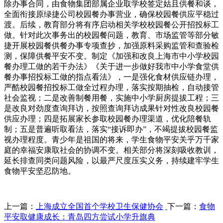
除办事合同，由食物集团部属企业取学校签定姑且供餐和谈，
全面衔接原绿捷公司校园餐办事营业，确保校园餐供应平稳过
渡。后续，教育部分将有序启动相关学校校园餐公开招投标工
做。针对此次事务出的校园餐问题，教育、市场监管等部分敏
捷开展校园餐供餐办事专项查抄，加强原料采购监管和查验检
测，保障供餐平安不变。制定《加强和改良上海市中小学校园
餐办理工做的若干办法》《关于进一步做好我市中小学食堂供
餐办事招投标工做的指点看法》，一是强化食材供应链办理，
严酷校园餐招投标工做全过程办理，落实按期抽检，自动接管
社会监视；二是改善制餐用餐，实施中小学厨房提拔工程；三
是改良对劲度查询拜访，按照查询拜访成果针对性改良校园餐
供应办理；四是拓展家长参取校园餐办理渠道，优化陪餐轨
制；五是普遍听取看法，落实“接诉即办”，不竭提拔校园餐监
视办理程度。青少年是祖国的将来，学生食物平安关乎万千家
庭的幸福安康取社会的协调不变。相关部分将深刻吸收教训，
延长排查同类问题风险，以最严尺度压实义务，持续建牢学生
食物平安坚忍防地。
上一篇：
上海成立全国首个学校卫生保健协会
下一篇：
食物
平安取健康成长：青岛四方尝试小学升旗典