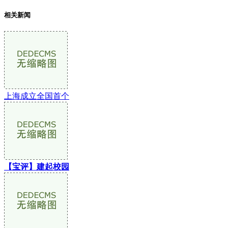
相关新闻
上海成立全国首个
【宝评】建起校园