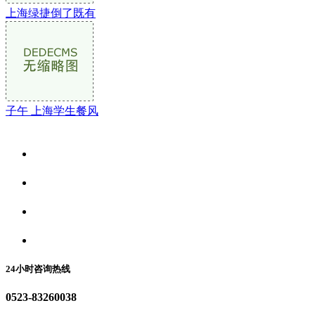
上海绿捷倒了既有
子午 上海学生餐风
关于我们
食品安全资讯
食品安全动态
联系我们
24小时咨询热线
0523-83260038