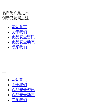
品质为立足之本
创新乃发展之道
网站首页
关于我们
食品安全资讯
食品安全动态
联系我们
网站首页
关于我们
食品安全资讯
食品安全动态
联系我们