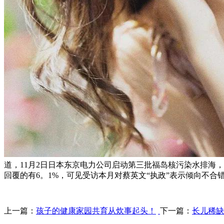
道，11月2日日本东京电力公司启动第三批福岛核污染水排海，估
回覆的有6。1%，可见受访本月对蔡英文“执政”表示倾向不合
上一篇：
孩子的健康家园共育从炊事起头！
下一篇：
长儿稀缺