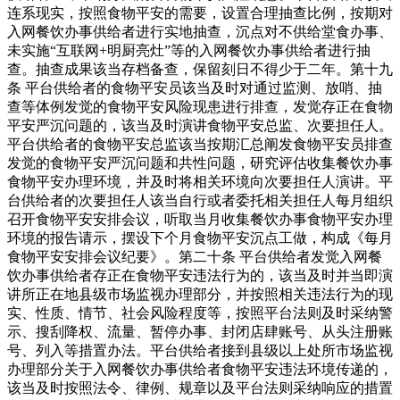
连系现实，按照食物平安的需要，设置合理抽查比例，按期对
入网餐饮办事供给者进行实地抽查，沉点对不供给堂食办事、
未实施“互联网+明厨亮灶”等的入网餐饮办事供给者进行抽
查。抽查成果该当存档备查，保留刻日不得少于二年。第十九
条 平台供给者的食物平安员该当及时对通过监测、放哨、抽
查等体例发觉的食物平安风险现患进行排查，发觉存正在食物
平安严沉问题的，该当及时演讲食物平安总监、次要担任人。
平台供给者的食物平安总监该当按期汇总阐发食物平安员排查
发觉的食物平安严沉问题和共性问题，研究评估收集餐饮办事
食物平安办理环境，并及时将相关环境向次要担任人演讲。平
台供给者的次要担任人该当自行或者委托相关担任人每月组织
召开食物平安安排会议，听取当月收集餐饮办事食物平安办理
环境的报告请示，摆设下个月食物平安沉点工做，构成《每月
食物平安安排会议纪要》。第二十条 平台供给者发觉入网餐
饮办事供给者存正在食物平安违法行为的，该当及时并当即演
讲所正在地县级市场监视办理部分，并按照相关违法行为的现
实、性质、情节、社会风险程度等，按照平台法则及时采纳警
示、搜刮降权、流量、暂停办事、封闭店肆账号、从头注册账
号、列入等措置办法。平台供给者接到县级以上处所市场监视
办理部分关于入网餐饮办事供给者食物平安违法环境传递的，
该当及时按照法令、律例、规章以及平台法则采纳响应的措置