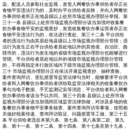
染。配送人员参取社会监视，发觉入网餐饮办事供给者存正在
食物平安违法行为的，及时向平台供给者反映，并向入网餐饮
办事供给者所正在地县级以上处所市场监视办理部分举报。第
三十一条 县级以上处所市场监视办理部分该当加强对收集餐
饮办事食物平安的监视查抄，发觉收集餐饮办事运营者存正在
食物平安违法行为的，依法进行查处。第三十二条 平台供给
者的违法行为由其居处地县级以上市场监视办理部分管辖；违
法行为发生正在平台供给者居处地以外的其他省、自治区、曲
辖市的，违法行为发生地的省级市场监视办理部分也能够进行
管辖。平台供给者居处地以外的省级市场监视办理部分管辖
的，不得再指定本行政区域内下级市场监视办理部分管辖。第
三十 市场监视办理部分正在依法开展监视查抄、抽样查验、
案件查询拜访、变乱措置等监管法律勾当时，能够要求平台供
给者和入网餐饮办事供给者供给取监管法律相关的收集餐饮办
事勾当电子数据、手艺监测记实等消息，平台供给者和入网餐
饮办事供给者该当予以共同。第三十四条 县级以上处所市场
监视办理部分该当加强跨区域监管法律协做，对涉及多地的收
集餐饮办事食物平安事务核查、案件查询拜访等事项，按照相
关做好线索传递、查询拜访取证、问题措置等工做。第三十五
条 平台供给者违反本第六条、第七条、第八条第二款、第九
条、第十一条、第十二条、第十四条、第十七条至第十九条，