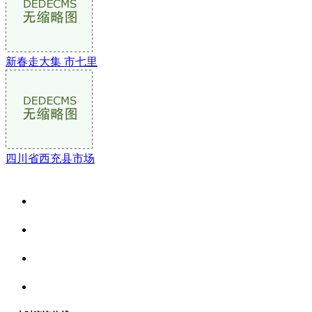
新春走大集 市七里
四川省西充县市场
关于我们
食品安全资讯
食品安全动态
联系我们