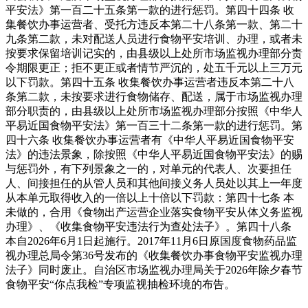
平安法》第一百二十五条第一款的进行惩罚。第四十四条 收
集餐饮办事运营者、受托方违反本第二十八条第一款、第二十
九条第二款，未对配送人员进行食物平安培训、办理，或者未
按要求保留培训记实的，由县级以上处所市场监视办理部分责
令期限更正；拒不更正或者情节严沉的，处五千元以上三万元
以下罚款。第四十五条 收集餐饮办事运营者违反本第二十八
条第二款，未按要求进行食物储存、配送，属于市场监视办理
部分职责的，由县级以上处所市场监视办理部分按照《中华人
平易近国食物平安法》第一百三十二条第一款的进行惩罚。第
四十六条 收集餐饮办事运营者有《中华人平易近国食物平安
法》的违法景象，除按照《中华人平易近国食物平安法》的赐
与惩罚外，有下列景象之一的，对单元的代表人、次要担任
人、间接担任的从管人员和其他间接义务人员处以其上一年度
从本单元取得收入的一倍以上十倍以下罚款：第四十七条 本
未做的，合用《食物出产运营企业落实食物平安从体义务监视
办理》、《收集食物平安违法行为查处法子》。第四十八条
本自2026年6月1日起施行。2017年11月6日原国度食物药品监
视办理总局令第36号发布的《收集餐饮办事食物平安监视办理
法子》同时废止。自治区市场监视办理局关于2026年除夕春节
食物平安“你点我检”专项监视抽检环境的布告。