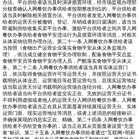
办法。平台供给者该当及时演讲措置环境，经市场监视办理部
分核查确认入网餐饮办事供给者按期整改到位的，平台供给者
该当及时解除相关措置办法。平台供给者发觉入网餐饮办事供
给者的运营天分被撤销、登记、吊销或者刻日届满的，该当当
即遏制供给收集买卖平台办事。激励平台供给者之间共享入网
餐饮办事供给者食物平安违法行为及措置环境等消息，对相关
从体采纳信用办理办法。第二十一条 入网餐饮办事供给者该
当按照《食物出产运营企业落实食物平安从体义务监视办
理》，依法成立健全食物平安办理轨制，配备食物平安总监、
食物平安员等食物平安办理人员，严酷落实食物平安从体义
务。第二十二条 入网餐饮办事供给者该当具有实体运营门
店，依法取得食物运营许可等运营天分，并按照运营天分证书
载明的从体业态、运营项目等处置运营勾当，且现实运营地址
该当取运营天分证书载明的运营场合连结分歧。入网餐饮办事
供给者该当向平台供给者提交实正在、无效的运营天分证书，
不得利用虚假或者他人的运营天分入网供给餐饮办事。入网餐
饮办事供给者该当正在其从页面显著持续展现运营天分、实体
运营门面、现实运营地址等消息，或者上述消息的链接标识，
并确保展现的消息实正在、精确。第二十四条 入网餐饮办事
供给者不供给堂食办事的，该当正在其从页面显著设置“无堂
食”标识。第二十五条 入网餐饮办事供给者通过“互联网+明厨