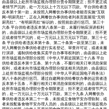
由县级以上处所市场监视办理部分责令期限更正；拒不更正或
者情节严沉的，处一万元以上十万元以下罚款。平台供给者违
反本第十第一款，未按照入网餐饮办事供给者能否实施“互联
网+明厨亮灶”，正在入网餐饮办事供给者列表页面展现“无明
厨亮灶”、“有明厨亮灶”标识的，按照前款进行惩罚。第三十
六条 平台供给者违反本第八条第一款，未履行响应演讲权利
的，由县级以上处所市场监视办理部分责令期限更正；拒不更
正或者情节严沉的，处一万元以上五万元以下罚款。第三十七
条 平台供给者违反本第十条、第二十条第一款至第三款，未
对入网餐饮办事供给者进行实名登记、审查许可证，或者未履
行演讲、遏制供给收集买卖平台办事等权利的，由县级以上处
所市场监视办理部分按照《中华人平易近国第三十八条 平台
供给者违反本第十五条、第十六条，不履行相关订单消息保留
权利，或者未向市场监视办理部分报送相关消息的，由县级以
上处所市场监视办理部分按照《中华人平易近国电子商务法》
第八十条的进行惩罚。通过自建网坐供给餐饮办事的运营者违
反本第十五条，不履行相关订单消息保留权利的，由县级以上
处所市场监视办理部分责令期限更正；拒不更正或者情节严沉
的，处一万元以上十万元以下罚款。第三十九条 入网餐饮办
事供给者违反本第二十一条，未按成立食物平安办理轨制，或
者未按配备食物平安办理人员的，由县级以上处所市场监视办