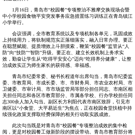
1月16日，青岛市“校园餐”专项整治不雅摩交换现场会暨
中小学校园食物平安突发事务应急措置练习训练正在青岛镇江
小学举行。
会议强调，全市教育系统以及专项机制各单元，巩固成效
上持续用力，将轨制规范实正落细落实，融入日常办理。要正
在聪慧赋能、提质增效上斗胆摸索，鞭策“校园餐”监管从“人
防”向“技防”“智防”升级。要正在、建立长效机制上务求实
效，勤奋让学生从“吃得平安安心”迈向“吃得养分健康”，让整
治成效实正为师生家长的获得感、幸福感。
青岛市纪委常委、秘书长程道年出席勾当，青岛市纪委监
委、市教育局、市成长委、市、市财务局、市农业农村局、市
卫健委、市审计局、市市场监管局等部分担任同志、市南区相
关担任同志和各区市教育部分、市属各学校、行办学校担任同
志300余人加入勾当。副区长方利阳代表市南区致辞，引见市
南区以“小食堂、大平易近生”为焦点，正在校园食堂扶植中持
续强化政策支撑取经费保障的相关行动取实践成效。
此次勾当既是对青岛市“校园餐”专项整治成效的集中检
阅，更是对校园餐工做新阶段的摆设带动。青岛市教育部分将