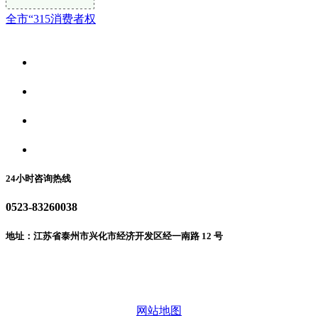
全市“315消费者权
关于我们
食品安全资讯
食品安全动态
联系我们
24小时咨询热线
0523-83260038
地址：江苏省泰州市兴化市经济开发区经一南路 12 号
微信二维码
网站地图