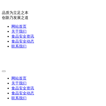
品质为立足之本
创新乃发展之道
网站首页
关于我们
食品安全资讯
食品安全动态
联系我们
网站首页
关于我们
食品安全资讯
食品安全动态
联系我们