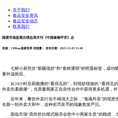
关于我们
食品安全资讯
食品安全动态
联系我们
国度市场监视办理总局月刊《中国食物平安》点
来源：1396me皇家世界
浏览量：
发布日期：2025-11-03 11:40
七鲜小厨凭仗“新颖现炒”和“食材通明”的明显标签，成功
量外溢效应。
从24小时后厨曲播的“看得见的”，到现炒现做的 “看得见的
外卖先看曲播”，当质量商家正在良性合作中获得更多机遇，外
近年来，餐饮外卖行业不竭强大之际，“鬼魂外卖”的现患也
在新一轮外卖大和中，这种劣币良币的现象愈发严沉。
面临市场“高性价比模式能否会抢中小商家生意”的顾虑，七