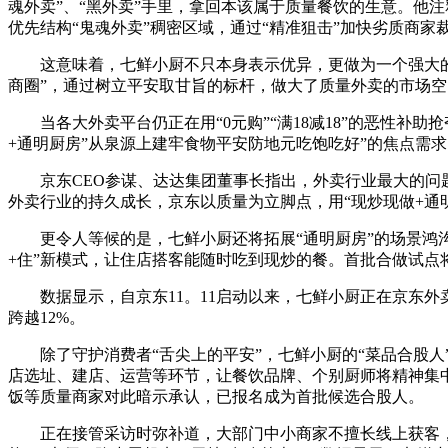
魂外卖”、“黑外卖”手里，拿回本该属于质量餐饮的生意。他注
优先结构“鬼魂外卖”稠密区域，通过“精准狙击”加快劣质商
这意味着，七鲜小厨不只本身表示优异，更做为一个强大的“
商圈”，通过树立平安取甘旨的标杆，做大了质量外卖的市场
当各大外卖平台仍正在用“0元购”“满18减18”的恶性补助
+通明厨房”从泉源上建牢食物平安防地元吃饱吃好”的焦点需求
京东CEO参谋、达达集团董事长指出，外卖行业最大的问题
外卖行业的持久成长，京东以质量为立脚点，用“现炒现做+通明
更令人等候的是，七鲜小厨还将拓展“通明厨房”的场景鸿沟。
+住”新模式，让住店搭客能随时吃到现炒的餐。首批合做试点
数据显示，自京东11。11启动以来，七鲜小厨正在京东外
跨越12%。
除了守护消费者“舌尖上的平安”，七鲜小厨的“菜品合股人”
店选址、建店、运营等环节，让餐饮品牌、个别厨师将精神集
饭等质量商家对此暗示承认，已报名成为首批候选合股人。
正在接管采访时弥补道，大部门中小商家不擅长线上获客，“