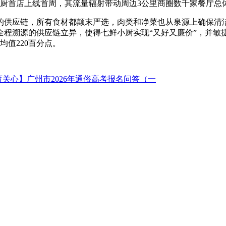
鲜小厨首店上线首周，其流量辐射带动周边3公里商圈数千家餐厅总
供应链，所有食材都颠末严选，肉类和净菜也从泉源上确保清洁
全程溯源的供应链立异，使得七鲜小厨实现“又好又廉价”，并敏
值220百分点。
育关心】广州市2026年通俗高考报名问答（一