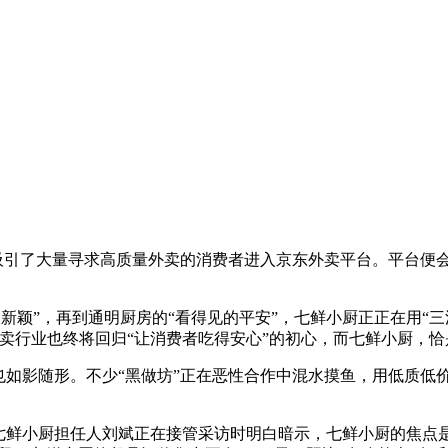
吸引了大量寻求高质量外卖的消费者进入京东外卖平台。平台便
新颖”，再到通明厨房的“看得见的平安”，七鲜小厨正正在用“
卖行业也终将回归“让消费者吃得安心”的初心，而七鲜小厨，恰
如影随形。不少“黑做坊”正在恶性合作中混水摸鱼，用低质低
鲜小厨担任人刘斌正在接管采访时明白暗示，七鲜小厨的焦点是取