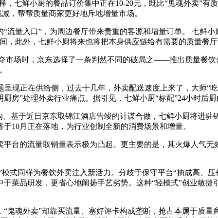
释，七鲜小厨的餐品订价集中正在10-20元，既比“鬼魂外卖”
家裁减，帮帮质量商家更好地斥地增量市场。
流量入口”，为周边餐厅带来贵重的客源和增量订单。 七鲜小
空间，此外，七鲜小厨将来也将把本身供应链给有需要的质量餐
抢夺市场时，京东选择了一条判然不同的破局之——推出质量餐饮合
。
呈现正在供给侧，过去十几年，外卖配送速度上来了，大师“吃得
厨房”处理外卖行业痛点。据引见，七鲜小厨“标配”24小时后
基于近日京东取锦江酒店告竣的计谋合做，七鲜小厨将进驻锦江酒店
将于10月正在落地，为行业创制全新的消费场景和增量。
卖平台的流量取销量表示极为凸起。更主要的是，其火爆人气无
模式同样为餐饮外卖注入新活力。分歧于保守平台“抽成高、压价
中于菜品研发，更省心地阐扬手艺劣势。这种“轻模式”创业敏捷
鬼魂外卖”却靠买流量、塞好评卡构成垄断，抢占本属于质量