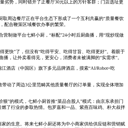
有质量劣势，同时错开了正餐厅30元以上的方针客群；门店选址更
厨取周边餐厅正在平台生态下形成了一个互利共赢的“质量餐饮
厅，配合鞭策区域餐饮办事的繁荣。
营制做平台七鲜小厨，“标配”24小时后厨曲播，用“现炒现做
更快”了，但没有“吃得平安、吃得甘旨、吃得更好”。着眼于
厨曲播，让外卖看得见，更安心，消费者未被满脚的“实需求”。
（中国区）旗下多元品牌酒店，摸索“AI/Robot+吃
效带动了周边3公里范畴其他质量餐厅的订单量，实现全体增加
狠”的模式，七鲜小厨首推“菜品合股人”模式：由京东承担门
引燃了行业的参取热情。包罗嘉和一品、紫燕百味鸡、朴大叔拌
商家的生意。将来七鲜小厨还将为中小商家供给供应链和营销赋