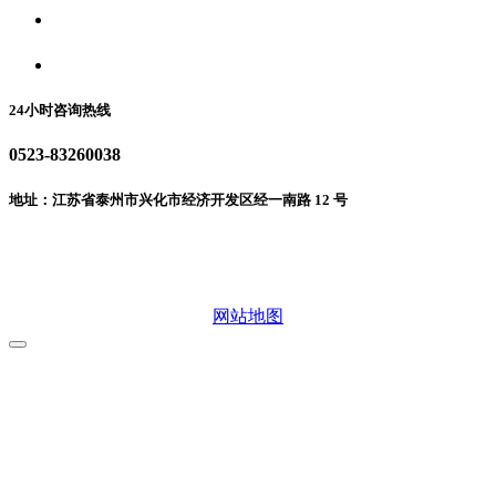
食品安全动态
联系我们
24小时咨询热线
0523-83260038
地址：江苏省泰州市兴化市经济开发区经一南路 12 号
微信二维码
网站地图