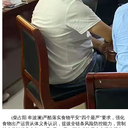
(柴占阳 牟波澜)严酷落实食物平安“四个最严”要求，强化
食物出产运营从体义务认识，提拔全链条风险防控能力，营制