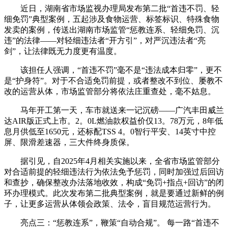
近日，湖南省市场监视办理局发布第二批“首违不罚、轻
细免罚”典型案例，五起涉及食物运营、标签标识、特殊食物
发卖的案例，传送出湖南市场监管“惩教连系、轻细免罚、沉
违”的法律——对轻细违法者“开方引”，对严沉违法者“亮
剑”，让法律既无力度更有温度。
该担任人强调，“首违不罚”毫不是“违法成本归零”，更不
是“护身符”。对于不合适免罚前提，或者整改不到位、屡教不
改的运营从体，市场监管部分将依法庄重查处，毫不姑息。
马年开工第一天，车市就送来一记沉磅——广汽丰田威兰
达AIR版正式上市。2。0L燃油款权益价仅13。78万元，8年低
息月供低至1650元，还标配TSS 4。0智行平安、14英寸中控
屏、限滑差速器，三大件终身质保。
据引见，自2025年4月相关实施以来，全省市场监管部分
对合适前提的轻细违法行为依法免予惩罚，同时加强过后回访
和查抄，确保整改办法落地收效，构成“免罚+指点+回访”的闭
环办理模式。此次发布第二批典型案例，就是要通过新鲜的例
子，让更多运营从体领会政策、法令，盲目规范运营行为。
亮点三：“惩教连系”，鞭策“自动合规”。 每一路“首违不