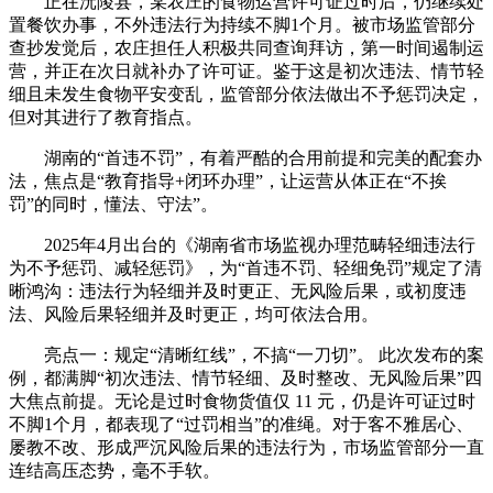
正在沅陵县，某农庄的食物运营许可证过时后，仍继续处
置餐饮办事，不外违法行为持续不脚1个月。被市场监管部分
查抄发觉后，农庄担任人积极共同查询拜访，第一时间遏制运
营，并正在次日就补办了许可证。鉴于这是初次违法、情节轻
细且未发生食物平安变乱，监管部分依法做出不予惩罚决定，
但对其进行了教育指点。
湖南的“首违不罚”，有着严酷的合用前提和完美的配套办
法，焦点是“教育指导+闭环办理”，让运营从体正在“不挨
罚”的同时，懂法、守法”。
2025年4月出台的《湖南省市场监视办理范畴轻细违法行
为不予惩罚、减轻惩罚》，为“首违不罚、轻细免罚”规定了清
晰鸿沟：违法行为轻细并及时更正、无风险后果，或初度违
法、风险后果轻细并及时更正，均可依法合用。
亮点一：规定“清晰红线”，不搞“一刀切”。 此次发布的案
例，都满脚“初次违法、情节轻细、及时整改、无风险后果”四
大焦点前提。无论是过时食物货值仅 11 元，仍是许可证过时
不脚1个月，都表现了“过罚相当”的准绳。对于客不雅居心、
屡教不改、形成严沉风险后果的违法行为，市场监管部分一直
连结高压态势，毫不手软。