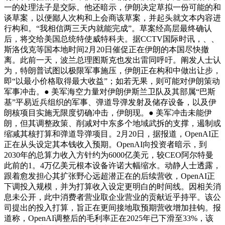
一的处理法子是交际。他还暗示，伊朗决定草拟一份可能的和
谈草案，以便鄙人次构和上会商该草案，并起头就文本内容进
行构和。“我相信两三天内就能完成”。草案经高层最终确认
后，将交给美国总统特使威特科夫。据CCTV国际时讯，、、
斯洛伐克等国本地时间2月20日催促正在伊朗的本国尽快撤
离。此前一天，波兰总理图斯克也发出雷同呼吁。阐发人士认
为，特朗普试图以极限军事施压，伊朗正在构和中做出让步，
即“以最小价格取得最大收益”；如若无果，则可能对伊朗策动
军事冲击。● 美军海空力量对伊朗伊斯兰卫队及其部属“巴斯
基”平易近兵组织的军事、弹道导弹发射及储存设备，以及伊
朗核项目实施无限度切确冲击，伊朗现。● 美军冲击未能伊
朗，但其调整政策、削减对中东多个地域武拆的支撑，遏制或
缩减其核打算和弹道导弹项目。2月20日，据报道，OpenAI正
正在从头设定其本钱收入预期。OpenAI向投资者暗示，到
2030年的总算力收入方针约为6000亿美元，较CEO阿尔特曼
此前的1。4万亿美元根本设备许诺大幅缩水。动静人士透露，
跟着愈发担心其扩张野心远超潜正在的后续营收，OpenAI正
下调投入规模，并为打算收入设定更明白的时间线。因相关消
息未公开，此中消费者营业取企业营业的贡献近乎持平。该公
司提出的投入打算，旨正在更间接地取预期营收增加挂钩。报
道称，OpenAI调整后的毛利率正在2025年已下滑至33%，该