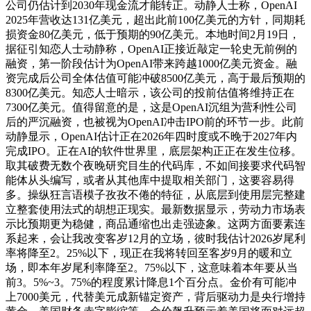
公司仍估计到2030年现金流才能转正。动静人士称，OpenAI
2025年营收达131亿美元，超出此前100亿美元的方针，同期耗
损资金80亿美元，低于预期的90亿美元。本地时间2月19日，
据征引知恋人士动静称，OpenAI正接近敲定一轮史无前例的
融资，第一阶段估计为OpenAI带来跨越1000亿美元资金。融
资完成后公司全体估值可能冲破8500亿美元，高于最后预期的
8300亿美元。知恋人士暗示，该公司的投前估值将维持正在
7300亿美元。值得留意的是，这是OpenAI沉组为营利性公司
后的严沉融资，也被视为OpenAI冲击IPO前的环节一步。此前
动静显示，OpenAI估计正在2026年四时度或不晚于2027年内
完成IPO。正在AI的软件世界里，底层架构正正在发生位移。
取其破费无数个夜晚研究目生的代码库，不如间接要求代码智
能体从头编写，或者从其他库中提取相关部门，这要容易得
多。操纵狂言语模子孜孜不倦的特征，从底层到使用层完整建
立整套使用法式的胡想正现实。最新数据显示，劳动力市场表
示比预期更为稳健，商品通缩也出走强迹象。这两方面要素连
系起来，会让我改变客岁12月的立场，彼时我估计2026岁尾利
率将降至2。25%以下，现正在我将转回至客岁9月的暖和立
场，即本年岁尾利率降至2。75%以下，这意味着本年要从当
前3。5%~3。75%的程度累计降息1个百分点。金价有可能冲
上7000美元，代替美元成新锚定资产，背后驱动力是央行增持