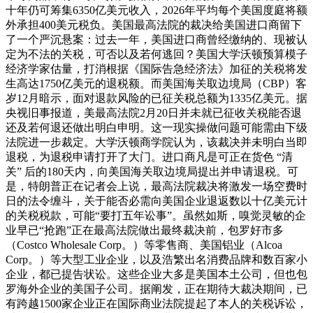
十年仍可筹集6350亿美元收入，2026年平均每个美国度庭将额
外承担400美元税负。美国最高法院的裁决给美国进口商留下
了一个严沉悬案：过去一年，美国进口商曾经缴纳的、现被认
定为不法的关税，可否以及若何逃回？美国大学沃顿预算模子
经济学家估量，打消根据《国际告急经济法》加征的关税将发
生高达1750亿美元的退税额。而美国海关取边境局（CBP）客
岁12月暗示，面对退款风险的已征关税总额为1335亿美元。据
央视旧事报道，美最高法院2月20日并未就已征收关税能否退
还及若何退还做出明白申明。这一现实操做问题可能需由下级
法院进一步裁定。大学沃顿商学院认为，该裁决并未明白当即
退税，为退税申请打开了大门。进口商凡是可正在货色 “清
关” 后的180天内，向美国海关取边境局提出并申请退税。可
是，特朗普正在记者会上说，最高法院裁决将激发一场空费时
日的法令缠斗，关于能否必需向美国企业退返数以十亿美元计
的关税税款，可能“要打五年讼事”。虽然如斯，嗅觉灵敏的企
业早已“抢跑”正在最高法院做出最终裁决前，包罗好市多
（Costco Wholesale Corp。）等零售商、美国铝业（Alcoa
Corp。）等大型工业企业，以及浩繁出名消费品牌和数百家小
企业，都已提告状讼。这些企业大多是美国本土公司，但也包
罗海外企业的美国子公司。据阐发，正在期待大裁决期间，已
有跨越1500家企业正在国际商业法院提起了本人的关税诉讼，