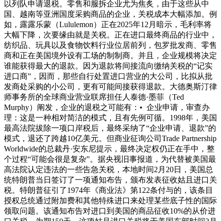
以列队申请退税。零售和服拆企业尤为焦炙，由于这些从中
国、越南等亚洲国度采购商品的企业，关税成本大幅添加。例
如，露露乐蒙（Lululemon）正在2025年12月暗示，毛利率将
大幅下降，次要缘由就是关税。正在进口最终商品的行业中，
纺织品、玩具以及食物饮料行业位居前列，包罗批发商、零售
商和正在美国境外设有工场的制制商。并且，企业规模将决定
谁能获得最大的退款。因为退款将间接流向缴纳关税的“记实
进口商”，因而，那些自行处置进口营业的大公司，比拟从批
发商处采购的小公司，更有可能间接获得退款。大德奥斯汀律
师事务所的全球商业营业联席担任人泰德·墨菲（Ted
Murphy）阐发，企业的退税之可能有：• 企业申请，审查办
理：这是一种相对简洁的模式，且有先例可循。1998年，美国
最高法院拔除一项口岸税后，最终采纳了“企业申请、退款”的
模式，退还了跨越10亿美元。但商业征询公司Trade Partnership
Worldwide的总裁丹·安东尼提示，最终决定权仍正在手中，整
个过程“可能会很是复杂”。据央视旧事报道，为代替被美国最
高法院认定违法的一些告急关税，本地时间2月20日，美国总
统特朗普当日签订了一项通知布告，颁布发表征收姑且进口关
税。特朗普征引了1974年《商业法》第122条付与的，该条目
授权总统通过附加费和其他特殊进口来处理某些底子性的国际
领取问题。该通知布告对进口到美国的商品征收10%的从价进