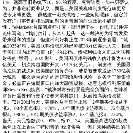
1%，远高于旧系统下16。9%的程度。克劳迪奥・加林贝蒂认
为，并非逆转商业从义，而是让美国关税轨制变得范畴更窄、
法令束缚更强。“虽然这一裁决供给了一些短期缓解，但它并
没有消弭零售商和品牌面对的更普遍的商业政策不确定
性，”eMarketer首席阐发师扎克・斯坦博正在一份电子邮件评
论中写道，“我们估计，从本年起头，这一裁决将为零售发卖
带来暖和的提振，但这种利好将正在2028年前逐步衰退。”截
至2025岁尾，美国联邦债权总额已冲破38万亿美元大关，相当
于美国国内出产总值（P）的124%。债权利钱收入正成为联邦
财务的“黑洞”。2025财年，美国国债净利钱收入估计将达9700
亿美元，初次跨越国防开支（9170亿美元）。阐发称，美国最
高法院的裁决间接美国的预算赤字，若是被要求退还1750亿美
元税款，那么更为紧迫的是短期流动性风险，财务为了筹集资
金，必需正在短期窗口内加大融资规模。德意志银行利率策略
师Steven Zeng婉言：“裁决对财务前景是完全负面的，意味着
财务部需要刊行更多债券来填补缺口，从而推高美债收益
率。”2月20日当天，美债收益率集体上涨，2年期美债收益率
涨2。08个基点报3。478%，10年期美债收益率涨1。72个基点
报4。086%，30年期美债收益率涨2。63个基点报4。724%。
当天，美元指数跌0。09%，报97。74。美国最高法院的裁决
虽然正在上否认了特朗普的“经济告急”，但并未终结美国的商