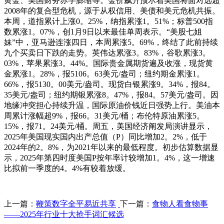
黄金、美国财务赤字膨缩等。金价飙升预示着美国将面对远超
2008年的复合型危机，源于从权信用、美债和美元危机共振。
本周，道指累计上涨0。25%，纳指累涨1。51%；标普500指
数累涨1。07%，创1月9日以来最佳单周表示。“美股七姐
妹”中，亚马逊连涨四日，本周累涨5。69%，终结了此前持续
九个买卖日下跌的走势。英伟达累涨3。83%，谷歌累涨3。
03%，苹果累涨3。44%。国际贵金属期货遍及收涨，现货黄
金累涨1。28%，报5106。63美元/盎司；纽约期金累涨1。
66%，报5130。00美元/盎司。现货白银累涨9。34%，报84。
35美元/盎司；纽约期银累涨8。47%，报84。57美元/盎司。因
地缘冲突担心持续升温，国际原油价钱近日强势上行。美油本
周累计涨幅超9%，报66。31美元/桶；布伦特原油累涨5。
15%，报71。24美元/桶。周五，美国经济阐发局演讲显示，
2025年美国现实国内出产总值（P）同比增加2。2%，低于
2024年的2。8%，为2021年以来的最低程度。初步估算数据显
示，2025年第四时度美国P按年率计较增加1。4%，这一增速
比拟前一季度的4。4%有较着放缓。
上一篇：
鞭策数字全平易近共享
下一篇：
食物人看食物事
——2025年行业十大抢手词汇候选