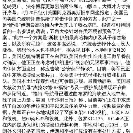
业从义海潮。跟着《1974年商业法》第122条的“新生”，一场
范畴更广、法令博弈更激烈的商业和2。0版本，大概才方才拉
开序幕。2月20日征引美国阿克西奥斯旧事网坐报道，美国已
向美国总统特朗普供给了冲击伊朗的多种方案，此中之一
是“断根”伊朗最高哈梅内伊及其儿子穆杰塔巴。报道征引特朗
普的一名参谋的话说，五角大楼针对各类环境都预备了方
案，“此中一个方案是‘断根’伊朗最高哈梅内伊及其子穆杰塔
巴，以及所有毛拉”。这名参谋还说，“总统会选择什么，没人
晓得。我想他本人也不晓得”。据央视旧事，本地时间2月20
日，美国总统特朗普正在白宫取美国各州州长共进工做早餐前
对确认，他正正在考虑对伊朗进行“初步的无限军事冲击”。他
向伊朗方面发出，称应告竣“公安然平静谈”。目前，美军已正
在中东地域摆设大量兵力，次要集中于航母和役群取和机编
队。美国本土计谋轰炸机也可参取步履。最新动静称，美国最
大核动力航母“杰拉尔德·R·福特”号及一艘护航舰呈现正在曲
布罗陀附近。“福特”号航母已通过曲布罗陀海峡进入地中海。
除了海上力量，美国《华尔街日报》称，目前美军正在中东集
结了自2003年伊拉克和平以来最多的空中力量。按照披露的数
据，美军正在中东地域摆设了至多36架F-16和役机、12架F-22
和役机、超60架F-35和役机。此外，包罗KC-135、KC-46A正
在内的援助保障机的摆设也跨越40架。本地时间2月20日，伊
朗外长阿拉格齐暗示，伊朗和平核打算没有军事处理方案，独