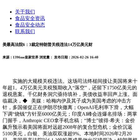
关于我们
食品安全资讯
食品安全动态
联系我们
美最高法院6：3裁定特朗普关税违法14万亿美元财
来源：1396me皇家世界
浏览量：
发布日期：2026-02-26 16:40
实施的大规模关税违法。这场司法终槌间接让美国将来十
年超1。4万亿美元关税预期收入“落空”，还留下1750亿美元的
退税悬案。千亿财务洞穴亟待填补，美债收益率回声上涨。面
临裁决，◆ 美媒：哈梅内伊及其子成为美国考虑的冲击方
针，多国催促正在伊朗尽快撤离；OpenAI毛利率下滑，大幅
下调“烧钱”方针至6000亿美元；印度AI峰会连爆名排场：两掌
门握手，Anthropic CEO拿手机念稿；“博士”彼得·希夫：金价
飙升预示着美国将面对远超2008年的复合型危机；金价沉返
5100美元，白银、美油双双涨超9%。本地时间2026年2月20