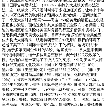
日，美国最高法院以6！3的投票成果做出沉磅裁决：特朗普根
据《国际告急经济法》（IEEPA）实施的大规模关税办法违
法。这一纸裁决，不只霎时叫停了多项加征关税，让将来十年
超1。4万亿美元的联邦财务预期收入化为泡影 ，更间接扯开
了一个庞大的财务“黑洞”——高达1750亿美元的潜正在退税悬
案正步步紧逼。面临这突如其来的巨额资金洞穴，有阐发，紧
迫的短期流动性风险将美国财务部刊行更多债券来填补缺口，
这恐将间接推高美债收益率。首席大约翰·罗伯茨结合其他五
位大构成大都看法，认定特朗普正在缺乏明白授权的环境下，
超越了其正在《国际告急经济法》下的权限。这场司法“长
跑”始于多家美国企业对的诉讼。这些被告——从大型零售商
到小微制制商，结合多位州总查察长，配合挑和关税政策的
性。他们的从意一获得了下级法院的支撑。• 针对美国三大商
业伙伴实施差同化税率：中国（所有进口商品加征 10%）、
墨西哥（非《美墨加协定》进口商品加征 25%）、（非《美
墨加协定》进口商品加征 35%，部门能源、化肥产物加征
10%）；据第三方机构税收基金会（Tax Foundation）估算，
2026年至2034年，借帮《国际告急经济法》推出的大部门新增
关税，本来可为带来1。4万亿美元财务收入。可是，本次裁决
不影响特朗普推出的、针对特定行业的《1962年商业扩展法》
第232条目关税。第232条目关税笼盖钢铁、铝、汽车、沉型卡
车等商品，将继续生效。据估算，保留的第232条目关税将来