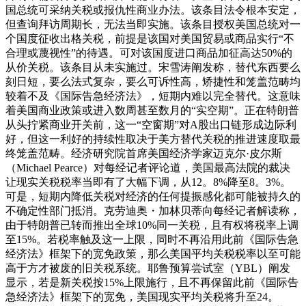
国总统可采纳关税或报仇性商业办法。该条目法令根本安定，
但查询拜访周期长，无法当即实施。该条目授权美国总统对一
个国度征收出格关税，前提是该国对美国贸易或商品实行“不
合理或蔑视性”的待遇。可对该国度进口商品加征高达50%的
从价关税。该条目从未实施过。宋雪涛阐发称，替代东西要么
刻日短，要么法式复杂，要么可诉性高，矫捷性和笼盖范畴均
较着不及《国际告急经济法》，短期内难以完全替代。这意味
着美国商业政策或进入数周甚至数月的“实空期”。正在特朗普
从头拧紧商业开关前，这一“空窗期”对A股出口链形成边际利
好，但这一利好的持续性取决于美方替代关税的推进速度取最
终笼盖范畴。经济研究院首席美国经济学家迈克尔·皮尔斯
（Michael Pearce）对每经记者评论道，美国最高法院的裁决
让现实关税税率当即有了大幅下调，从12。8%降至8。3%。
可是，短期内降低关税对经济的任何提振感化都可能被持久的
不确定性部门抵消。克劳迪奥・加林贝蒂向每经记者解读称，
由于特朗普已转而推出全球10%同一关税，且有权将税率上调
至15%。若税率触及这一上限，同时不再沿用此前《国际告急
经济法》框架下的宽免政策，那么美国平均关税税率以至可能
高于方才被废的旧关税系统。耶鲁预算尝试室（YBL）阐发
显示，若是新关税按15%上限施行，且不再保留此前《国际告
急经济法》框架下的宽免，美国现实平均关税将升至24。