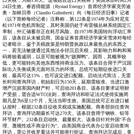
口关税，为期150天。这项姑且进口关税将于美国东部时间2月
24日生效。睿咨得能源（Rystad Energy）首席经济学家克劳迪
奥・加林贝蒂（Claudio Galimberti）向《每日经济旧事》记者
（以下简称每经记者）注释称，第122条是1974年为应对尼克
松1971年危机而制定，其时美国仍处于布雷顿丛林系统固定汇
率制，外汇储蓄存正在耗尽风险。自1973年美国转向浮动汇率
后，该条目从未被启用。国金证券首席经济学家宋雪涛对每经
记者暗示，鉴于关税政策是特朗普执政以来最焦点的东西之
一，若无法敏捷通过其他法令径沉启关税，其影响力和构和筹
码将较着减弱，以至可能被视为“跛脚鸭”。因而，其概率较
低，更可能转向其他东西维持商业压力。该条目合用于严沉国
际出入失衡或美元面对压力的环境。总统可短期征收进口关
税，最高可达15%，也可设定进口配额。启动法式简洁，无需
长时间查询拜访，初始刻日为150天，延期需核准。当进口激
增严沉损害国内财产时，可启动201条目。该条目要求证明财
产受损，需合适WTO法则，查询拜访和听证法式使得实施周
期凡是为6至12个月，无法当即生效。美国总统可正在进口被
认按时，根据232条目征收关税或实施配额。商务部担任查询
拜访，查询拜访期最长可达270天。该条目曾用于钢铁、铝等
环节财产。232条目启动快、裁量权大。该条目针对外国“不合
理、蔑视性或不商业行为”。由美国商业代表办公室启动查询
拜访，需公开收罗看法并可能举行听证。查询拜访完成后，美