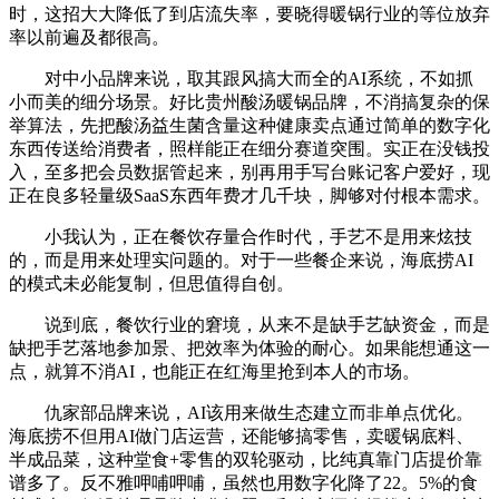
时，这招大大降低了到店流失率，要晓得暖锅行业的等位放弃
率以前遍及都很高。
对中小品牌来说，取其跟风搞大而全的AI系统，不如抓
小而美的细分场景。好比贵州酸汤暖锅品牌，不消搞复杂的保
举算法，先把酸汤益生菌含量这种健康卖点通过简单的数字化
东西传送给消费者，照样能正在细分赛道突围。实正在没钱投
入，至多把会员数据管起来，别再用手写台账记客户爱好，现
正在良多轻量级SaaS东西年费才几千块，脚够对付根本需求。
小我认为，正在餐饮存量合作时代，手艺不是用来炫技
的，而是用来处理实问题的。对于一些餐企来说，海底捞AI
的模式未必能复制，但思值得自创。
说到底，餐饮行业的窘境，从来不是缺手艺缺资金，而是
缺把手艺落地参加景、把效率为体验的耐心。如果能想通这一
点，就算不消AI，也能正在红海里抢到本人的市场。
仇家部品牌来说，AI该用来做生态建立而非单点优化。
海底捞不但用AI做门店运营，还能够搞零售，卖暖锅底料、
半成品菜，这种堂食+零售的双轮驱动，比纯真靠门店提价靠
谱多了。反不雅呷哺呷哺，虽然也用数字化降了22。5%的食