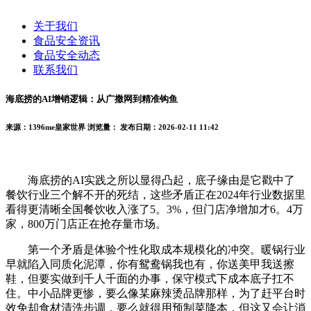
关于我们
食品安全资讯
食品安全动态
联系我们
海底捞的AI增销逻辑：从广撒网到精准钩鱼
来源：1396me皇家世界
浏览量：
发布日期：2026-02-11 11:42
海底捞的AI实践之所以显得凸起，底子缘由是它戳中了
餐饮行业三个解不开的死结，这些矛盾正在2024年行业数据里
看得更清晰全国餐饮收入涨了5。3%，但门店净增加才6。4万
家，800万门店正在抢存量市场。
第一个矛盾是体验个性化取成本规模化的冲突。暖锅行业
早就陷入同质化泥潭，你有鸳鸯锅我也有，你送美甲我送擦
鞋，但要实做到千人千面的办事，保守模式下成本底子扛不
住。中小品牌更惨，要么像某麻辣烫品牌那样，为了赶平台时
效免却食材清洗步调，要么就得用预制菜降本，但这又会让消