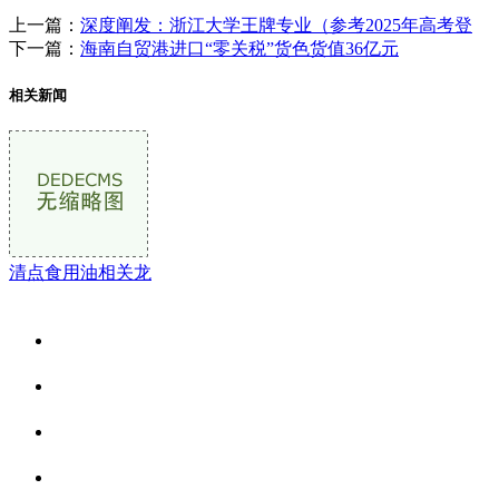
上一篇：
深度阐发：浙江大学王牌专业（参考2025年高考登
下一篇：
海南自贸港进口“零关税”货色货值36亿元
相关新闻
清点食用油相关龙
关于我们
食品安全资讯
食品安全动态
联系我们