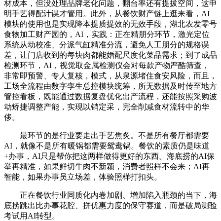
材成本，但没处理品牌老化问题，翻台率还有提拔空间，这申
明手艺得配计谋才管用。此外，从餐饮财产链上逛来看，AI
模块的使用也是实现降本提质提效的无效手段，湖北农发零号
食物加工财产园的，AI，实践：正在精朋分环节，激光定位
系统从动校准、分派气缸精准分流，避免人工朋分的规格误
差，让门店收到的每块肉都能婚配尺度化菜品需求；到了成品
检测环节，AI，视觉取金属检测仪会对每款产物严酷筛查，
非常即预警、专人复核，模式，从泉源堵住食安风险，而且，
工场全流程由数字孪生总控模块统筹，所无数据及时传至地方
管控看板，既能通过数据复盘优化出产流程，还能按照采购波
动矫捷调整产能，实现以销定采，完全削减食材流转中的华
侈。
最环节的是行业要走出手艺焦炙。不是所有餐厅都需要
AI，就像不是所有暖锅都需要鸳鸯锅。餐饮的素质仍是味道
+办事，AI只是帮你把这两样做得更好的东西。海底捞的AI保
举再精准，如果鲜切牛肉不新颖，消费者照样不会来；AI再
智能，如果办事员立场差，体验照样打扣头。
正在餐饮行业同质化内卷加剧、增加陷入瓶颈的当下，海
底捞跳出比办事花腔、拼优惠力度的保守赛道，而是破局测验
考试用AI转型。