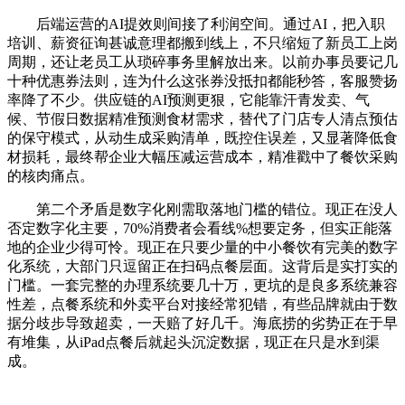
后端运营的AI提效则间接了利润空间。通过AI，把入职
培训、薪资征询甚诚意理都搬到线上，不只缩短了新员工上岗
周期，还让老员工从琐碎事务里解放出来。以前办事员要记几
十种优惠券法则，连为什么这张券没抵扣都能秒答，客服赞扬
率降了不少。供应链的AI预测更狠，它能靠汗青发卖、气
候、节假日数据精准预测食材需求，替代了门店专人清点预估
的保守模式，从动生成采购清单，既控住误差，又显著降低食
材损耗，最终帮企业大幅压减运营成本，精准戳中了餐饮采购
的核肉痛点。
第二个矛盾是数字化刚需取落地门槛的错位。现正在没人
否定数字化主要，70%消费者会看线%想要定务，但实正能落
地的企业少得可怜。现正在只要少量的中小餐饮有完美的数字
化系统，大部门只逗留正在扫码点餐层面。这背后是实打实的
门槛。一套完整的办理系统要几十万，更坑的是良多系统兼容
性差，点餐系统和外卖平台对接经常犯错，有些品牌就由于数
据分歧步导致超卖，一天赔了好几千。海底捞的劣势正在于早
有堆集，从iPad点餐后就起头沉淀数据，现正在只是水到渠
成。