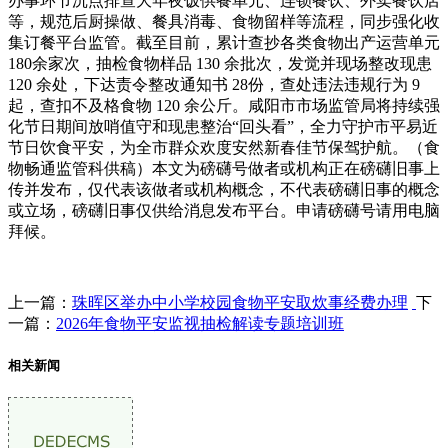
办事环节沉点排查大年夜饭供餐单元、连锁餐饮、外卖餐饮店
等，规范后厨操做、餐具消毒、食物留样等流程，同步强化收
集订餐平台监管。截至目前，累计查抄各类食物出产运营单元
180余家次，抽检食物样品 130 余批次，发觉并现场整改现患
120 余处，下达责令整改通知书 28份，查处违法违规行为 9
起，查扣不及格食物 120 余公斤。咸阳市市场监管局将持续强
化节日期间放哨值守和现患整治“回头看”，全力守护市平易近
节日饮食平安，为全市群众欢度安然新春佳节保驾护航。（食
物畅通监管科供稿）本文为磅礴号做者或机构正在磅礴旧事上
传并发布，仅代表该做者或机构概念，不代表磅礴旧事的概念
或立场，磅礴旧事仅供给消息发布平台。申请磅礴号请用电脑
拜候。
上一篇：
珠晖区举办中小学校园食物平安取炊事经费办理
下
一篇：
2026年食物平安监视抽检解读专题培训班
相关新闻