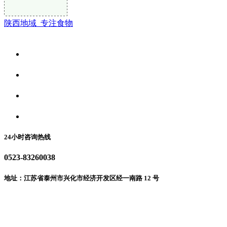
陕西地域_专注食物
关于我们
食品安全资讯
食品安全动态
联系我们
24小时咨询热线
0523-83260038
地址：江苏省泰州市兴化市经济开发区经一南路 12 号
微信二维码