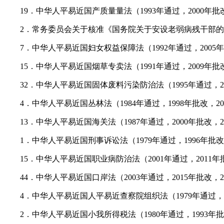
19．中华人平易近国产质量量法（1993年通过，2000年批改，
2．常务委员会关于核准《国务院关于安设老弱病残干部的暂
7．中华人平易近国妇女权益保障法（1992年通过，2005年批
15．中华人平易近国烟草专卖法（1991年通过，2009年批改，
32．中华人平易近国固体废料污染防治法（1995年通过，2004
4．中华人平易近国丛林法（1984年通过，1998年批改，200
13．中华人平易近国海关法（1987年通过，2000年批改，201
1．中华人平易近国刑事诉讼法（1979年通过，1996年批改，
15．中华人平易近国职业病防治法（2001年通过，2011年批改
44．中华人平易近国口岸法（2003年通过，2015年批改，20
4．中华人平易近国人平易近查察院组织法（1979年通过，198
2．中华人平易近国小我所得税法（1980年通过，1993年批改，1