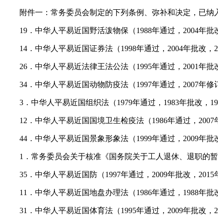
附件一：常务委员会制定的下列条例、弥补和决定，已纳入
19．中华人平易近国野活泼物保（1988年通过，2004年批改，2
14．中华人平易近国证券法（1998年通过，2004年批改，200
26．中华人平易近法律王法公法（1995年通过，2001年批改，
34．中华人平易近国动物防疫法（1997年通过，2007年修订，
3．中华人平易近国组织法（1979年通过，1983年批改，198
12．中华人平易近国国境卫生检疫法（1986年通过，2007年批
44．中华人平易近国景象形象法（1999年通过，2009年批改
1．常务委员会关于核准《国务院关于工人退休、退职的暂行
35．中华人平易近国防（1997年通过，2009年批改，2015
11．中华人平易近国地盘办理法（1986年通过，1988年批改，
31．中华人平易近国体育法（1995年通过，2009年批改，20