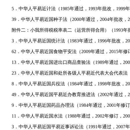
5．中华人平易近计法（1985年通过，1993年批改，1999年
39．中华人平易近国种子法（2000年通过，2004年批改，20
附件二：小我所得税税率表二（运营所得合用）（1993年批改，
3．中华人平易近国统计法（1983年通过，1996年批改，200
62．中华人平易近国食物平安法（2009年通过，2015年修订，
13．中华人平易近国进出口商品查验法（1989年通过，2002年
23．中华人平易近国和处所各级人平易近代表大会代表法（1992
8．中华人平易近国兵役法（1984年通过，1998年批改，200
49．中华人平易近国平易近办教育推进法（2002年通过，201
9．中华人平易近国药品办理法（1984年通过，2001年修订，2
11．中华人平易近国水法（1988年通过，2002年修订，200
3．中华人平易近国平易近事诉讼法（1991年通过，2007年批改