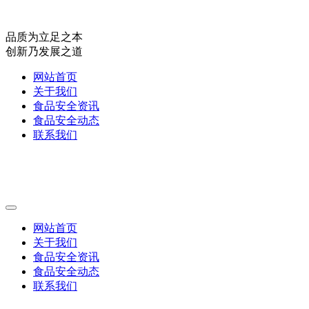
品质为立足之本
创新乃发展之道
网站首页
关于我们
食品安全资讯
食品安全动态
联系我们
网站首页
关于我们
食品安全资讯
食品安全动态
联系我们