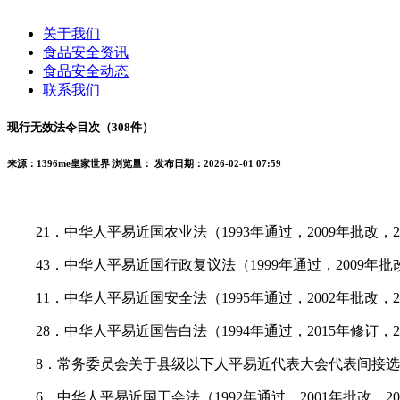
关于我们
食品安全资讯
食品安全动态
联系我们
现行无效法令目次（308件）
来源：1396me皇家世界
浏览量：
发布日期：2026-02-01 07:59
21．中华人平易近国农业法（1993年通过，2009年批改，2
43．中华人平易近国行政复议法（1999年通过，2009年批改，
11．中华人平易近国安全法（1995年通过，2002年批改，20
28．中华人平易近国告白法（1994年通过，2015年修订，20
8．常务委员会关于县级以下人平易近代表大会代表间接选举
6．中华人平易近国工会法（1992年通过，2001年批改，200