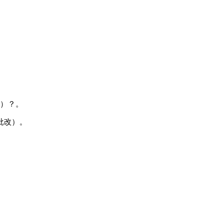
改）？。
年批改）。