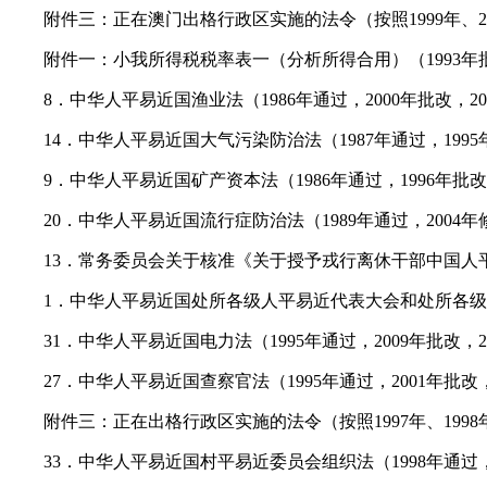
附件三：正在澳门出格行政区实施的法令（按照1999年、20
附件一：小我所得税税率表一（分析所得合用）（1993年批改，2
8．中华人平易近国渔业法（1986年通过，2000年批改，2004
14．中华人平易近国大气污染防治法（1987年通过，1995年批
9．中华人平易近国矿产资本法（1986年通过，1996年批改，
20．中华人平易近国流行症防治法（1989年通过，2004年修
13．常务委员会关于核准《关于授予戎行离休干部中国人平易
1．中华人平易近国处所各级人平易近代表大会和处所各级人平易近组
31．中华人平易近国电力法（1995年通过，2009年批改，20
27．中华人平易近国查察官法（1995年通过，2001年批改，2
附件三：正在出格行政区实施的法令（按照1997年、1998年、
33．中华人平易近国村平易近委员会组织法（1998年通过，20