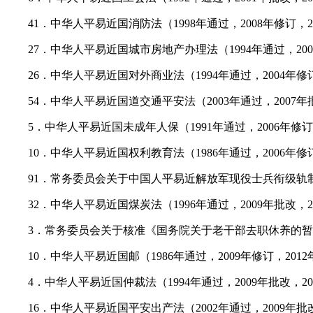
41．中华人平易近国消防法（1998年通过，2008年修订，20
27．中华人平易近国城市房地产办理法（1994年通过，2007
26．中华人平易近国对外商业法（1994年通过，2004年修订，
54．中华人平易近国道交通平安法（2003年通过，2007年批
5．中华人平易近国未成年人保（1991年通过，2006年修订，2
10．中华人平易近国权利教育法（1986年通过，2006年修订，
91．常务委员会关于中国人平易近解放军现役士兵衔级轨制的
32．中华人平易近国煤炭法（1996年通过，2009年批改，20
3．常务委员会关于核准《国务院关于老干部去职休养的暂行
10．中华人平易近国邮（1986年通过，2009年修订，2012
4．中华人平易近国仲裁法（1994年通过，2009年批改，201
16．中华人平易近国平安出产法（2002年通过，2009年批改，