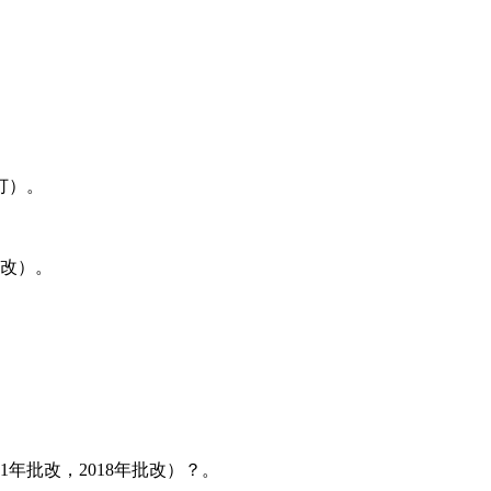
订）。
批改）。
11年批改，2018年批改）？。