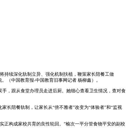
将持续深化轨制立异、强化机制扶植，鞭策家长陪餐工做
骏说。（中国教育报-中国教育旧事网记者 杨柳鑫）。
双手，跟从食堂办理员走进后厨。她细心查看卫生情况，查对食
陪餐轨制，让家长从“傍不雅者”改变为“体验者”和“监视
实正构成家校共育的良性轮回。”榆次一平分管食物平安的副校