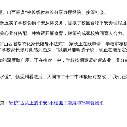
。山西筹谋“校长线位校长分享办理经验、接管社会。
压实了学校食物平安从体义务，提拔了校园食物平安办理程度，
心养分搭配、并协帮开展食育，鞭策构成家校协同育人合力。
“山西省常态化家长陪餐小法式”，家长正在线申请、学校审核
中学校家长张对此感到颇深：“以前只能听孩子说，现正在能预定
深度取广度。正在榆次一中，学校按期邀请处置农业、养分或烹
慢”。领受到看法后，大同市二十二中积极应对整改，“我们正
篇：
守护“舌尖上的平安”不松弛！南海2026年食物平